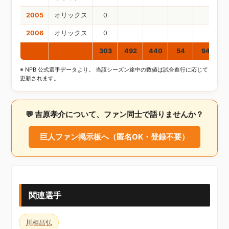
2005
オリックス
0
2006
オリックス
0
通算
303
492
440
54
94
※ NPB 公式選手データより。 当該シーズン途中の数値は試合進行に応じて
更新されます。
💬 吉原孝介について、ファン同士で語りませんか？
巨人ファン掲示板へ（匿名OK・登録不要）
関連選手
川相昌弘