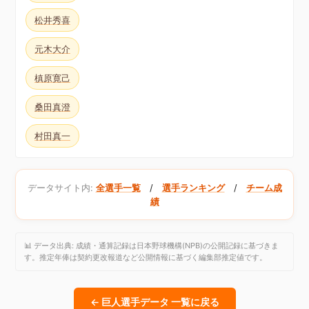
松井秀喜
元木大介
槙原寛己
桑田真澄
村田真一
データサイト内:
全選手一覧
/
選手ランキング
/
チーム成
績
📊 データ出典: 成績・通算記録は日本野球機構(NPB)の公開記録に基づきま
す。推定年俸は契約更改報道など公開情報に基づく編集部推定値です。
← 巨人選手データ 一覧に戻る