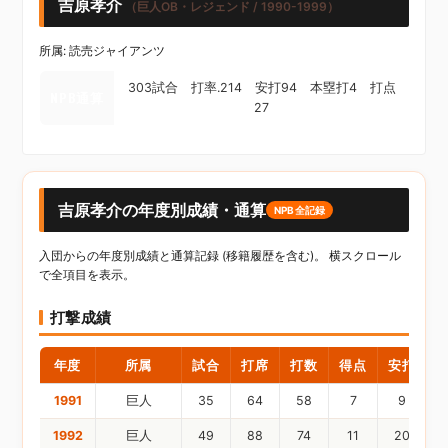
吉原孝介
（巨人OB・レジェンド / 1990-1999）
所属: 読売ジャイアンツ
303試合 打率.214 安打94 本塁打4 打点
NPB通算
27
吉原孝介の年度別成績・通算
NPB全記録
入団からの年度別成績と通算記録 (移籍履歴を含む)。 横スクロール
で全項目を表示。
打撃成績
年度
所属
試合
打席
打数
得点
安打
1991
巨人
35
64
58
7
9
1992
巨人
49
88
74
11
20