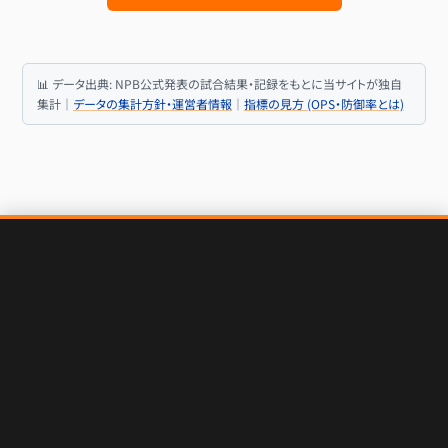
📊 データ出典: NPB公式発表の試合結果・記録をもとに当サイトが独自
集計｜
データの集計方針・運営者情報
｜
指標の見方 (OPS・防御率とは)