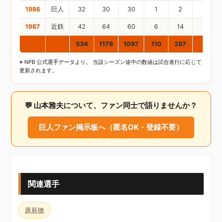
1986
巨人
32
30
30
1
2
1
1987
近鉄
42
64
60
6
14
4
通算
534
1176
1097
110
287
59
※ NPB 公式選手データより。 当該シーズン途中の数値は試合進行に応じて
更新されます。
💬 山本雅夫について、ファン同士で語りませんか？
巨人ファン掲示板へ（匿名OK・登録不要）
関連選手
原辰徳