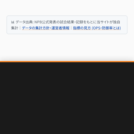
📊 データ出典: NPB公式発表の試合結果・記録をもとに当サイトが独自
集計｜
データの集計方針・運営者情報
｜
指標の見方 (OPS・防御率とは)