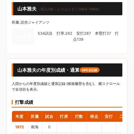
山本雅夫
（巨人OB・レジェンド / 1984-1986）
所属: 読売ジャイアンツ
534試合 打率.262 安打287 本塁打37 打
NPB通算
点139
山本雅夫の年度別成績・通算
NPB全記録
入団からの年度別成績と通算記録 (移籍履歴を含む)。 横スクロール
で全項目を表示。
打撃成績
年度
所属
試合
打席
打数
得点
安打
二塁打
1972
南海
0