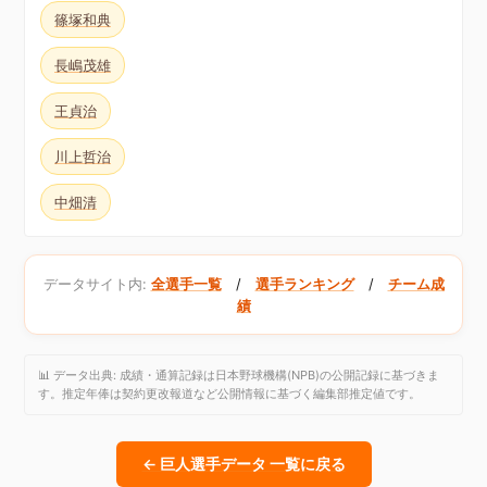
篠塚和典
長嶋茂雄
王貞治
川上哲治
中畑清
データサイト内:
全選手一覧
/
選手ランキング
/
チーム成
績
📊 データ出典: 成績・通算記録は日本野球機構(NPB)の公開記録に基づきま
す。推定年俸は契約更改報道など公開情報に基づく編集部推定値です。
← 巨人選手データ 一覧に戻る