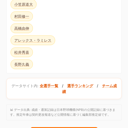
小笠原道大
村田修一
高橋由伸
アレックス・ラミレス
松井秀喜
長野久義
データサイト内:
全選手一覧
/
選手ランキング
/
チーム成
績
📊 データ出典: 成績・通算記録は日本野球機構(NPB)の公開記録に基づきま
す。推定年俸は契約更改報道など公開情報に基づく編集部推定値です。