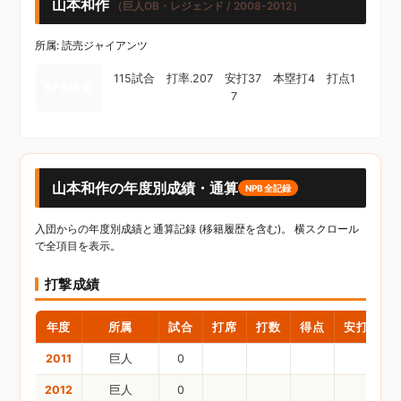
山本和作
（巨人OB・レジェンド / 2008-2012）
所属: 読売ジャイアンツ
115試合 打率.207 安打37 本塁打4 打点1
NPB通算
7
山本和作の年度別成績・通算
NPB全記録
入団からの年度別成績と通算記録 (移籍履歴を含む)。 横スクロール
で全項目を表示。
打撃成績
年度
所属
試合
打席
打数
得点
安打
二
2011
巨人
0
2012
巨人
0