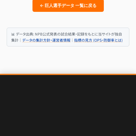
← 巨人選手データ 一覧に戻る
📊 データ出典: NPB公式発表の試合結果・記録をもとに当サイトが独自
集計｜
データの集計方針・運営者情報
｜
指標の見方 (OPS・防御率とは)