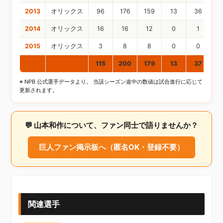
2013
オリックス
96
176
159
13
36
2014
オリックス
16
16
12
0
1
2015
オリックス
3
8
8
0
0
通算
115
200
179
13
37
※ NPB 公式選手データより。 当該シーズン途中の数値は試合進行に応じて
更新されます。
💬 山本和作について、ファン同士で語りませんか？
巨人ファン掲示板へ（匿名OK・登録不要）
関連選手