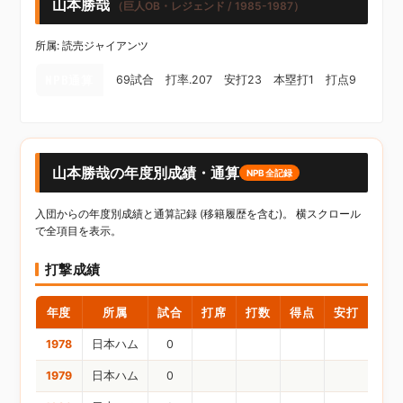
山本勝哉
（巨人OB・レジェンド / 1985-1987）
所属: 読売ジャイアンツ
NPB通算
69試合 打率.207 安打23 本塁打1 打点9
山本勝哉の年度別成績・通算
NPB全記録
入団からの年度別成績と通算記録 (移籍履歴を含む)。 横スクロール
で全項目を表示。
打撃成績
年度
所属
試合
打席
打数
得点
安打
二塁
1978
日本ハム
0
1979
日本ハム
0