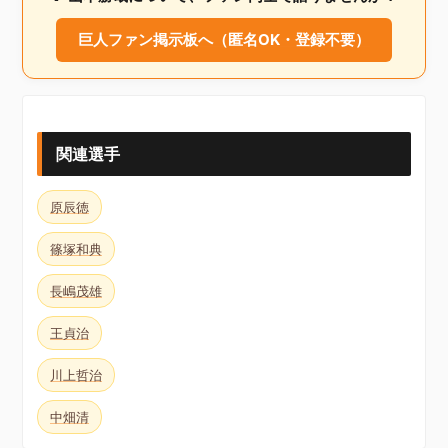
巨人ファン掲示板へ（匿名OK・登録不要）
関連選手
原辰徳
篠塚和典
長嶋茂雄
王貞治
川上哲治
中畑清