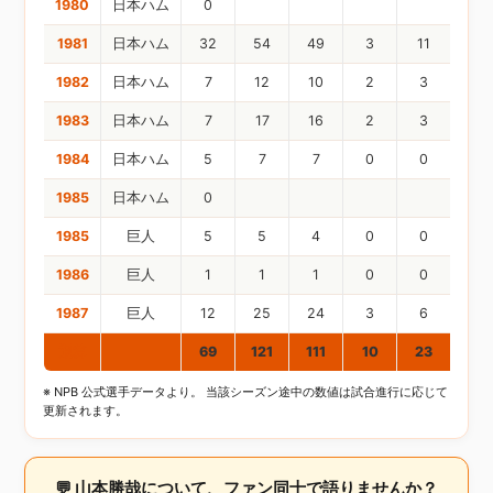
1980
日本ハム
0
1981
日本ハム
32
54
49
3
11
2
1982
日本ハム
7
12
10
2
3
0
1983
日本ハム
7
17
16
2
3
1
1984
日本ハム
5
7
7
0
0
0
1985
日本ハム
0
1985
巨人
5
5
4
0
0
0
1986
巨人
1
1
1
0
0
0
1987
巨人
12
25
24
3
6
1
通算
69
121
111
10
23
4
※ NPB 公式選手データより。 当該シーズン途中の数値は試合進行に応じて
更新されます。
💬 山本勝哉について、ファン同士で語りませんか？