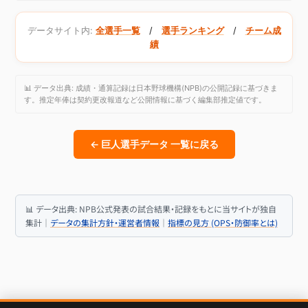
データサイト内:
全選手一覧
/
選手ランキング
/
チーム成
績
📊 データ出典: 成績・通算記録は日本野球機構(NPB)の公開記録に基づきま
す。推定年俸は契約更改報道など公開情報に基づく編集部推定値です。
← 巨人選手データ 一覧に戻る
📊 データ出典: NPB公式発表の試合結果・記録をもとに当サイトが独自
集計｜
データの集計方針・運営者情報
｜
指標の見方 (OPS・防御率とは)