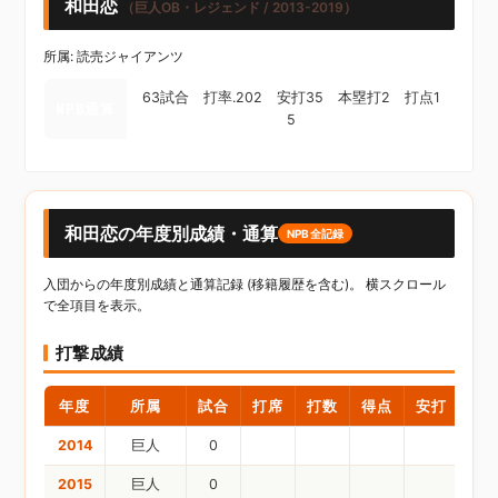
和田恋
（巨人OB・レジェンド / 2013-2019）
所属: 読売ジャイアンツ
63試合 打率.202 安打35 本塁打2 打点1
NPB通算
5
和田恋の年度別成績・通算
NPB全記録
入団からの年度別成績と通算記録 (移籍履歴を含む)。 横スクロール
で全項目を表示。
打撃成績
年度
所属
試合
打席
打数
得点
安打
二
2014
巨人
0
2015
巨人
0