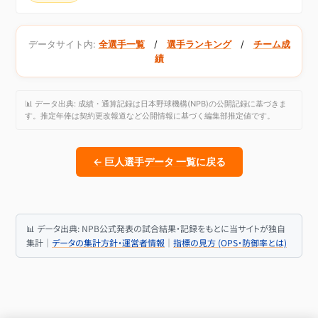
データサイト内:
全選手一覧
/
選手ランキング
/
チーム成
績
📊 データ出典: 成績・通算記録は日本野球機構(NPB)の公開記録に基づきま
す。推定年俸は契約更改報道など公開情報に基づく編集部推定値です。
← 巨人選手データ 一覧に戻る
📊 データ出典: NPB公式発表の試合結果・記録をもとに当サイトが独自
集計｜
データの集計方針・運営者情報
｜
指標の見方 (OPS・防御率とは)