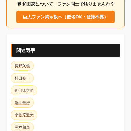
💬 和田恋について、ファン同士で語りませんか？
巨人ファン掲示板へ（匿名OK・登録不要）
関連選手
長野久義
村田修一
阿部慎之助
亀井善行
小笠原道大
岡本和真