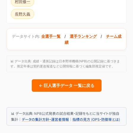
村田修一
長野久義
データサイト内:
全選手一覧
/
選手ランキング
/
チーム成
績
📊 データ出典: 成績・通算記録は日本野球機構(NPB)の公開記録に基づきま
す。推定年俸は契約更改報道など公開情報に基づく編集部推定値です。
← 巨人選手データ 一覧に戻る
📊 データ出典: NPB公式発表の試合結果・記録をもとに当サイトが独自
集計｜
データの集計方針・運営者情報
｜
指標の見方 (OPS・防御率とは)