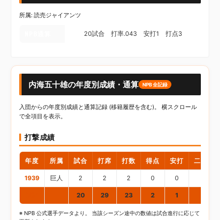
所属: 読売ジャイアンツ
NPB通算
20試合 打率.043 安打1 打点3
内海五十雄の年度別成績・通算
NPB全記録
入団からの年度別成績と通算記録 (移籍履歴を含む)。 横スクロール
で全項目を表示。
打撃成績
年度
所属
試合
打席
打数
得点
安打
二塁打
1939
巨人
2
2
2
0
0
0
通算
20
29
23
2
1
1
※ NPB 公式選手データより。 当該シーズン途中の数値は試合進行に応じて