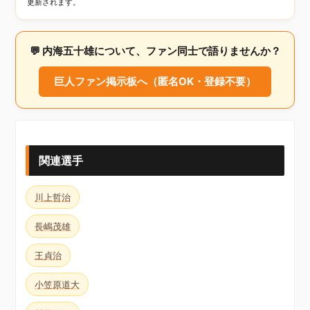
更新されます。
💬 内海五十雄について、ファン同士で語りませんか？
巨人ファン掲示板へ（匿名OK・登録不要）
関連選手
川上哲治
長嶋茂雄
王貞治
小笠原道大