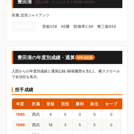
豊田清
（巨人OB・レジェンド / 2006-2010）
所属: 読売ジャイアンツ
NPB通算
登板558 66勝 防御率2.99 奪三振859
豊田清の年度別成績・通算
NPB全記録
入団からの年度別成績と通算記録 (移籍履歴を含む)。 横スクロール
で全項目を表示。
投手成績
年度
所属
登板
完投
勝利
敗北
セーブ
ホー
1995
西武
4
0
0
0
0
1996
西武
18
3
5
5
0