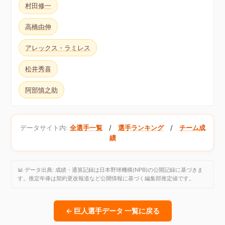
村田修一
高橋由伸
アレックス・ラミレス
松井秀喜
阿部慎之助
データサイト内:
全選手一覧
/
選手ランキング
/
チーム成
績
📊 データ出典: 成績・通算記録は日本野球機構(NPB)の公開記録に基づきま
す。推定年俸は契約更改報道など公開情報に基づく編集部推定値です。
← 巨人選手データ 一覧に戻る