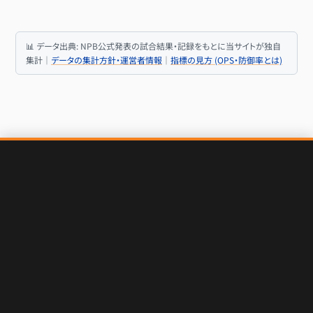
📊 データ出典: NPB公式発表の試合結果・記録をもとに当サイトが独自
集計｜
データの集計方針・運営者情報
｜
指標の見方 (OPS・防御率とは)