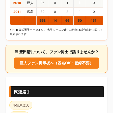
2010
巨人
16
0
1
1
0
3
2011
広島
32
0
2
1
0
7
通算
558
14
66
50
157
8
※ NPB 公式選手データより。 当該シーズン途中の数値は試合進行に応じて
更新されます。
💬 豊田清について、ファン同士で語りませんか？
巨人ファン掲示板へ（匿名OK・登録不要）
関連選手
小笠原道大