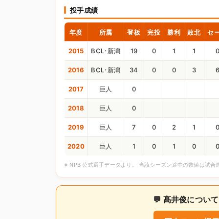
投手成績
年度
所属
登板
完投
勝利
敗北
セ
2015
BCL･新潟
19
0
1
1
2016
BCL･新潟
34
0
0
3
2017
巨人
0
2018
巨人
0
2019
巨人
7
0
2
1
2020
巨人
1
0
1
0
※ NPB 公式選手データより。 当該シーズン途中の数値は試
💬 髙井俊につ