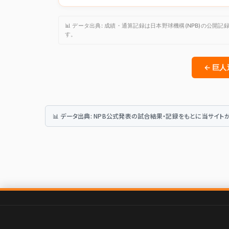
📊 データ出典: 成績・通算記録は日本野球機構(NPB)の
す。
← 巨
📊 データ出典: NPB公式発表の試合結果・記録をもとに当サイ