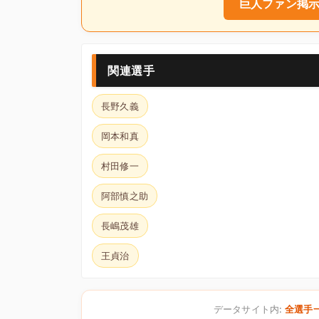
巨人ファン掲示
関連選手
長野久義
岡本和真
村田修一
阿部慎之助
長嶋茂雄
王貞治
データサイト内:
全選手