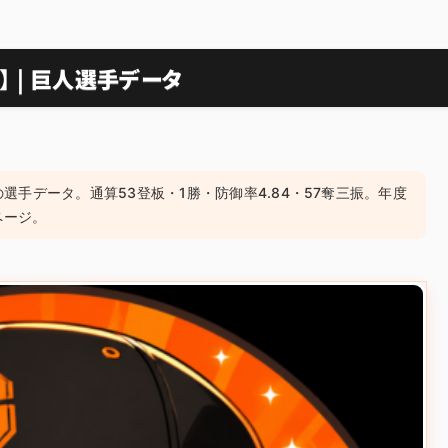
 | 巨人選手データ
の選手データ。通算53登板・1勝・防御率4.84・57奪三振。年度
ページ。