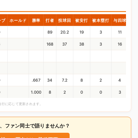
ーブ
ホールド
勝率
打者
投球回
被安打
被本塁打
与四球
奪
0
89
20.2
19
3
11
2
6
168
37
38
3
16
3
0
.667
34
7.2
8
2
4
0
1.000
8
2
0
0
3
合進行に応じて更新されます。
いて、ファン同士で語りませんか？