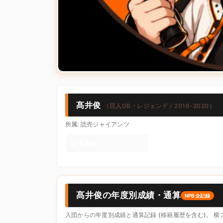
髙井俊
（巨人OB・レジェンド / 2016-2020）
所属: 読売ジャイアンツ
NPB通算
髙井俊の年度別成績・通算
NPB全記録
入団からの年度別成績と通算記録 (移籍履歴を含む)。 