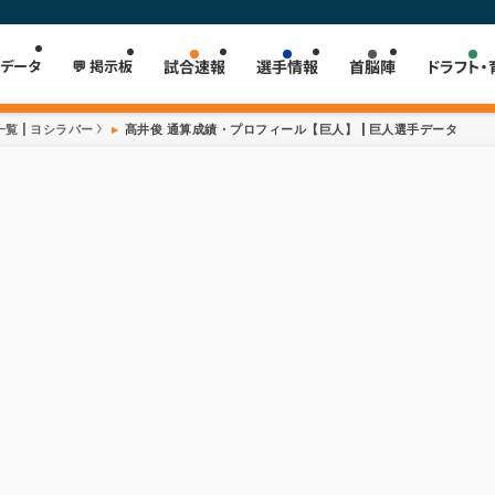
 データ
💬 掲示板
試合速報
選手情報
首脳陣
ドラフト・
覧 | ヨシラバー
髙井俊 通算成績・プロフィール【巨人】 | 巨人選手データ