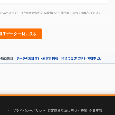
公開記録に基づきます。推定年俸は契約更改報道など公開情報に基づく編集部推定値で
人選手データ 一覧に戻る
トが独自集計｜
データの集計方針・運営者情報
｜
指標の見方 (OPS・防御率とは)
プライバシーポリシー
特定商取引法に基づく表記
免責事項