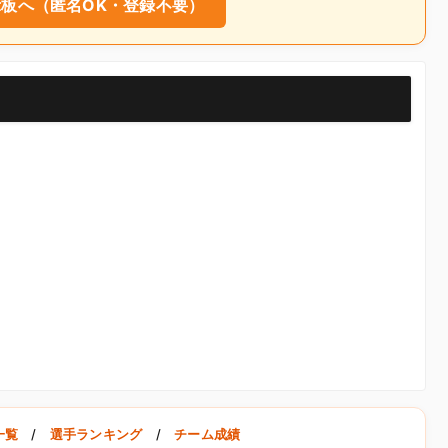
板へ（匿名OK・登録不要）
一覧
/
選手ランキング
/
チーム成績