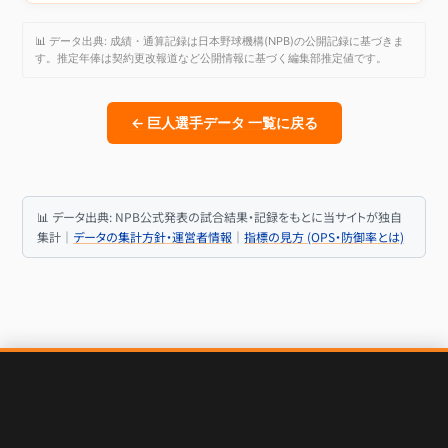
📊 データ出典: 成績・通算記録は日本野球機構(NPB)の公開記録に基づきま
す。推定年俸は契約更改報道など公開情報に基づく編集部推定値です。
← 巨人選手データ 一覧に戻る
📊 データ出典: NPB公式発表の試合結果・記録をもとに当サイトが独自
集計｜
データの集計方針・運営者情報
｜
指標の見方 (OPS・防御率とは)