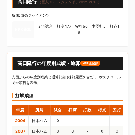
高口隆行
（巨人OB・レジェンド / 2012-2013）
所属: 読売ジャイアンツ
214試合 打率.177 安打50 本塁打2 打点1
NPB通算
9
高口隆行の年度別成績・通算
NPB全記録
入団からの年度別成績と通算記録 (移籍履歴を含む)。 横スクロール
で全項目を表示。
打撃成績
年度
所属
試合
打席
打数
得点
安打
二
2006
日本ハム
0
2007
日本ハム
3
8
7
0
0
0