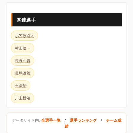
関連選手
小笠原道大
村田修一
長野久義
長嶋茂雄
王貞治
川上哲治
データサイト内:
全選手一覧
/
選手ランキング
/
チーム成
績