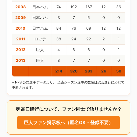
2008
日本ハム
74
192
167
12
36
5
2009
日本ハム
3
7
5
0
0
0
2010
日本ハム
84
76
69
12
12
3
2011
ロッテ
38
24
22
2
1
0
2012
巨人
4
6
6
0
1
1
2013
巨人
8
7
7
0
0
0
通算
214
320
283
26
50
9
※ NPB 公式選手データより。 当該シーズン途中の数値は試合進行に応じて
更新されます。
💬 高口隆行について、ファン同士で語りませんか？
巨人ファン掲示板へ（匿名OK・登録不要）