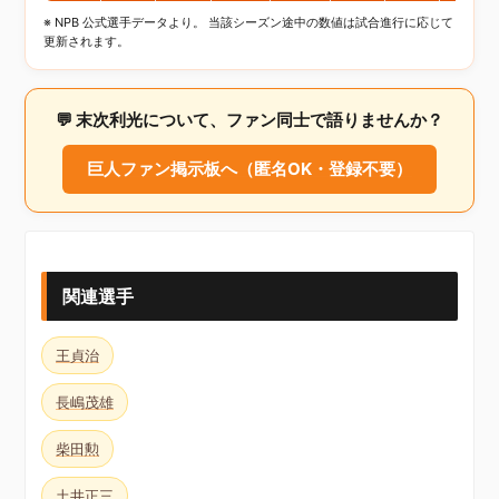
※ NPB 公式選手データより。 当該シーズン途中の数値は試合進行に応じて
更新されます。
💬 末次利光について、ファン同士で語りませんか？
巨人ファン掲示板へ（匿名OK・登録不要）
関連選手
王貞治
長嶋茂雄
柴田勲
土井正三