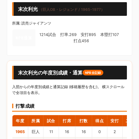
末次利光
（巨人OB・レジェンド / 1965-1977）
所属: 読売ジャイアンツ
1214試合 打率.269 安打895 本塁打107
NPB通算
打点456
末次利光の年度別成績・通算
NPB全記録
入団からの年度別成績と通算記録 (移籍履歴を含む)。 横スクロール
で全項目を表示。
打撃成績
年度
所属
試合
打席
打数
得点
安打
二塁打
1965
巨人
11
16
16
0
2
0