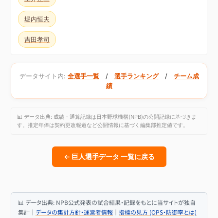
堀内恒夫
吉田孝司
データサイト内:
全選手一覧
/
選手ランキング
/
チーム成
績
📊 データ出典: 成績・通算記録は日本野球機構(NPB)の公開記録に基づきま
す。推定年俸は契約更改報道など公開情報に基づく編集部推定値です。
← 巨人選手データ 一覧に戻る
📊 データ出典: NPB公式発表の試合結果・記録をもとに当サイトが独自
集計｜
データの集計方針・運営者情報
｜
指標の見方 (OPS・防御率とは)