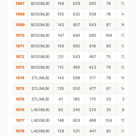
1967
BOS(MLB)
158
629
565
78
139
1968
BOS(MLB)
155
632
558
78
148
1969
BOS(MLB)
143
607
543
87
168
1970
BOS(MLB)
147
640
580
109
176
1971
BOS(MLB)
159
692
618
85
175
1972
BOS(MLB)
131
543
467
75
126
1973
BOS(MLB)
115
495
423
79
128
1974
STL(MLB)
143
598
517
79
160
1975
STL(MLB)
135
550
477
67
144
1976
STL(MLB)
47
185
170
20
37
1976
LAD(MLB)
65
245
225
35
63
1977
LAD(MLB)
148
603
488
104
150
1978
LAD(MLB)
128
531
447
82
132