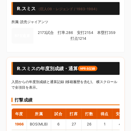
R.スミス
（巨人OB・レジェンド / 1983-1984）
所属: 読売ジャイアンツ
2173試合 打率.286 安打2154 本塁打359
NPB通算
打点1214
R.スミスの年度別成績・通算
NPB全記録
入団からの年度別成績と通算記録 (移籍履歴を含む)。 横スクロール
で全項目を表示。
打撃成績
年度
所属
試合
打席
打数
得点
安打
1966
BOS(MLB)
6
27
26
1
4