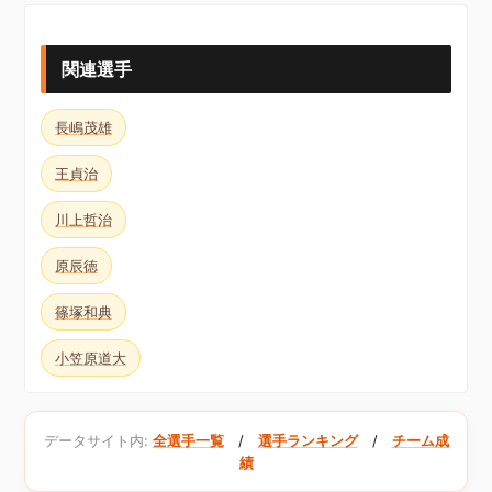
関連選手
長嶋茂雄
王貞治
川上哲治
原辰徳
篠塚和典
小笠原道大
データサイト内:
全選手一覧
/
選手ランキング
/
チーム成
績