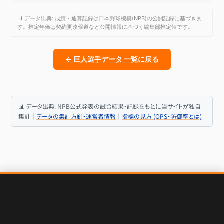
📊 データ出典: 成績・通算記録は日本野球機構(NPB)の公開記録に基づきま
す。推定年俸は契約更改報道など公開情報に基づく編集部推定値です。
← 巨人選手データ 一覧に戻る
📊 データ出典: NPB公式発表の試合結果・記録をもとに当サイトが独自
集計｜
データの集計方針・運営者情報
｜
指標の見方 (OPS・防御率とは)