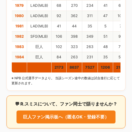
1979
LAD(MLB)
68
270
234
41
64
1980
LAD(MLB)
92
362
311
47
100
1981
LAD(MLB)
41
44
35
5
7
1982
SFG(MLB)
106
398
349
51
99
1983
巨人
102
323
263
48
75
1984
巨人
84
263
231
35
59
通算
2173
8637
7527
1206
2154
※ NPB 公式選手データより。 当該シーズン途中の数値は試合進行に応じて
更新されます。
💬 R.スミスについて、ファン同士で語りませんか？
巨人ファン掲示板へ（匿名OK・登録不要）