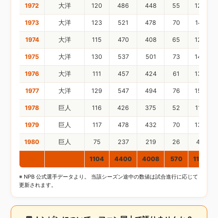
1972
大洋
120
486
448
55
125
1973
大洋
123
521
478
70
141
1974
大洋
115
470
408
65
125
1975
大洋
130
537
501
73
148
1976
大洋
111
457
424
61
130
1977
大洋
129
547
494
76
153
1978
巨人
116
426
375
52
118
1979
巨人
117
478
432
70
135
1980
巨人
75
237
219
26
49
通算
1104
4400
4008
570
1175
※ NPB 公式選手データより。 当該シーズン途中の数値は試合進行に応じて
更新されます。