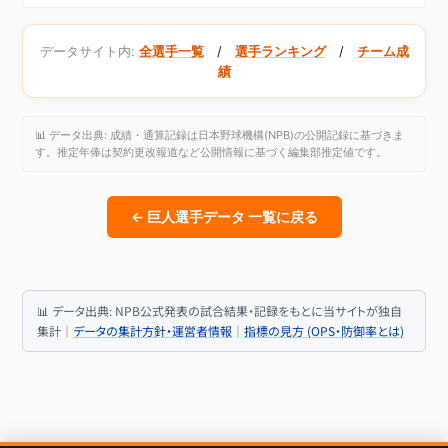
データサイト内:
全選手一覧
/
選手ランキング
/
チーム成
績
📊 データ出典: 成績・通算記録は日本野球機構(NPB)の公開記録に基づきま
す。推定年俸は契約更改報道など公開情報に基づく編集部推定値です。
← 巨人選手データ 一覧に戻る
📊 データ出典: NPB公式発表の試合結果・記録をもとに当サイトが独自
集計｜
データの集計方針・運営者情報
｜
指標の見方 (OPS・防御率とは)