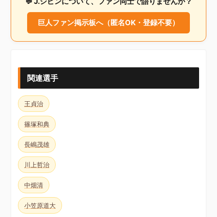
💬 J.シピンについて、ファン同士で語りませんか？
巨人ファン掲示板へ（匿名OK・登録不要）
関連選手
王貞治
篠塚和典
長嶋茂雄
川上哲治
中畑清
小笠原道大