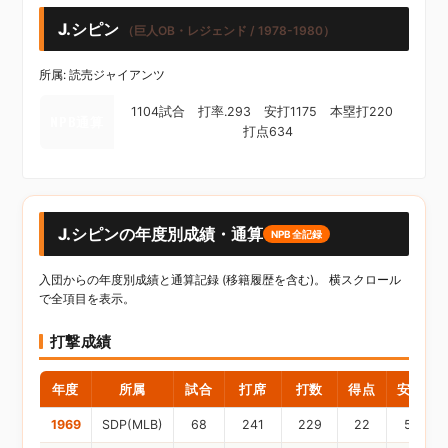
J.シピン
（巨人OB・レジェンド / 1978-1980）
所属: 読売ジャイアンツ
1104試合 打率.293 安打1175 本塁打220
NPB通算
打点634
J.シピンの年度別成績・通算
NPB全記録
入団からの年度別成績と通算記録 (移籍履歴を含む)。 横スクロール
で全項目を表示。
打撃成績
年度
所属
試合
打席
打数
得点
安打
1969
SDP(MLB)
68
241
229
22
51