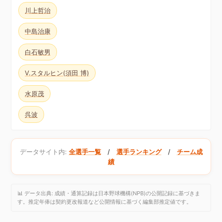
川上哲治
中島治康
白石敏男
V.スタルヒン(須田 博)
水原茂
呉波
データサイト内:
全選手一覧
/
選手ランキング
/
チーム成
績
📊 データ出典: 成績・通算記録は日本野球機構(NPB)の公開記録に基づきま
す。推定年俸は契約更改報道など公開情報に基づく編集部推定値です。