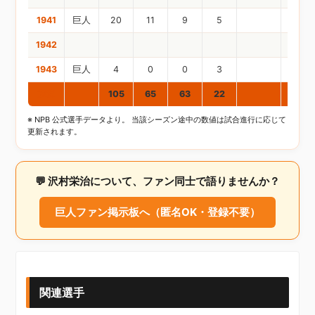
1941
巨人
20
11
9
5
1942
1943
巨人
4
0
0
3
通算
105
65
63
22
※ NPB 公式選手データより。 当該シーズン途中の数値は試合進行に応じて
更新されます。
💬 沢村栄治について、ファン同士で語りませんか？
巨人ファン掲示板へ（匿名OK・登録不要）
関連選手