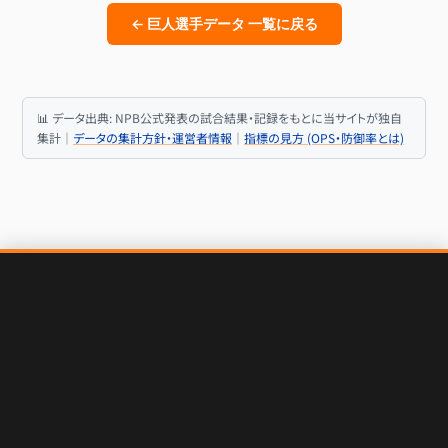
← 巨人選手データ 一覧に戻る
📊 データ出典: NPB公式発表の試合結果・記録をもとに当サイトが独自
集計｜
データの集計方針・運営者情報
｜
指標の見方 (OPS・防御率とは)