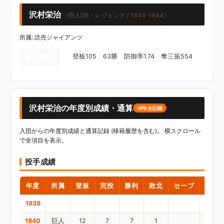
沢村栄治
（巨人OB・レジェンド / 1934-1944）
所属: 読売ジャイアンツ
NPB通算
登板105 63勝 防御率1.74 奪三振554
沢村栄治の年度別成績・通算
NPB全記録
入団からの年度別成績と通算記録 (移籍履歴を含む)。 横スクロール
で全項目を表示。
投手成績
年度
所属
登板
完投
勝利
敗北
セーブ
ホー
1939
1940
巨人
12
7
7
1