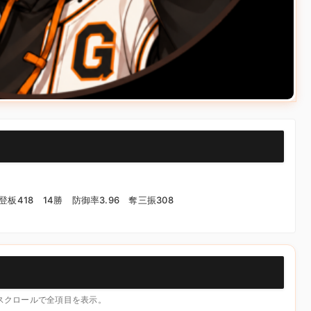
）
登板418 14勝 防御率3.96 奪三振308
横スクロールで全項目を表示。