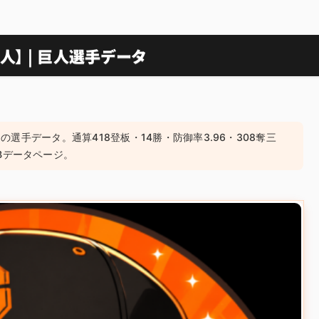
人】 | 巨人選手データ
の選手データ。通算418登板・14勝・防御率3.96・308奪三
Bデータページ。