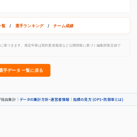
一覧
/
選手ランキング
/
チーム成績
公開記録に基づきます。推定年俸は契約更改報道など公開情報に基づく編集部推定値で
人選手データ 一覧に戻る
トが独自集計｜
データの集計方針・運営者情報
｜
指標の見方 (OPS・防御率とは)