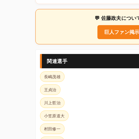
💬 佐藤政夫につ
巨人ファン掲示
関連選手
長嶋茂雄
王貞治
川上哲治
小笠原道大
村田修一