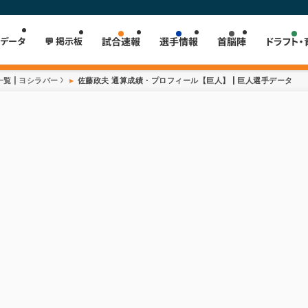
 データ
💬 掲示板
試合速報
選手情報
首脳陣
ドラフト・
覧 | ヨシラバー
佐藤政夫 通算成績・プロフィール【巨人】 | 巨人選手データ