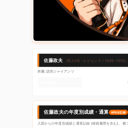
佐藤政夫
（巨人OB・レジェンド / 1969-1970
所属: 読売ジャイアンツ
NPB通算
佐藤政夫の年度別成績・通算
NPB全記録
入団からの年度別成績と通算記録 (移籍履歴を含む)。 