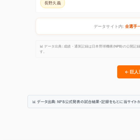
長野久義
データサイト内:
全選手
📊 データ出典: 成績・通算記録は日本野球機構(NPB)の
す。
← 巨
📊 データ出典: NPB公式発表の試合結果・記録をもとに当サイ