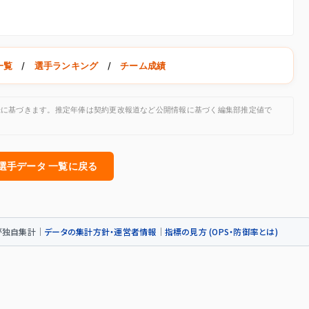
一覧
/
選手ランキング
/
チーム成績
公開記録に基づきます。推定年俸は契約更改報道など公開情報に基づく編集部推定値で
人選手データ 一覧に戻る
トが独自集計｜
データの集計方針・運営者情報
｜
指標の見方 (OPS・防御率とは)