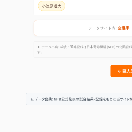
小笠原道大
データサイト内:
全選手
📊 データ出典: 成績・通算記録は日本野球機構(NPB)の
す。
← 巨
📊 データ出典: NPB公式発表の試合結果・記録をもとに当サイ