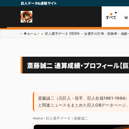
巨人データ&速報サイト
すべて

ホーム
巨人選手データ 2026年 – 全選手の打率・防御率・成績一
斎藤誠二 通算成績・プロフィール【巨
斎藤誠二（元巨人・投手、巨人在籍1961-196
と関連ニュースをまとめた巨人OBデータページ
Home
›
巨人選手データ
›
斎藤誠二