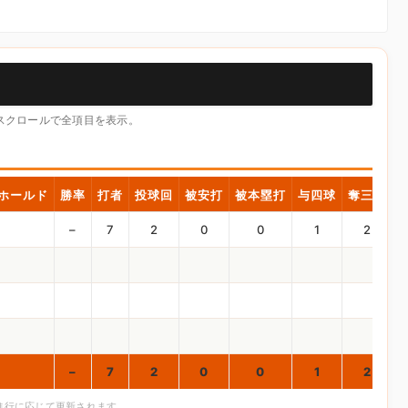
横スクロールで全項目を表示。
ホールド
勝率
打者
投球回
被安打
被本塁打
与四球
奪三振
–
7
2
0
0
1
2
–
7
2
0
0
1
2
合進行に応じて更新されます。