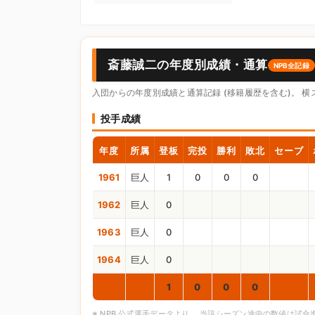
斎藤誠二の年度別成績・通算
NPB全記録
入団からの年度別成績と通算記録 (移籍履歴を含む)。 
投手成績
年度
所属
登板
完投
勝利
敗北
セーブ
1961
巨人
1
0
0
0
1962
巨人
0
1963
巨人
0
1964
巨人
0
通算
1
0
0
0
※ NPB 公式選手データより。 当該シーズン途中の数値は試