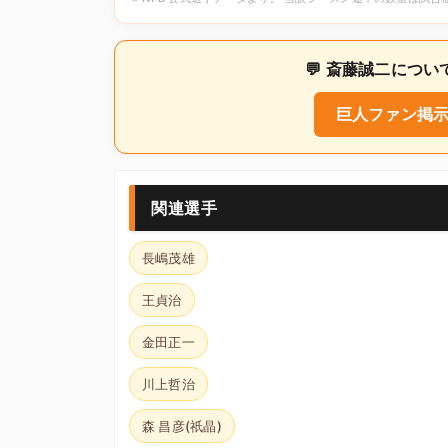
💬 斎藤誠二につ
巨人ファン掲示
関連選手
長嶋茂雄
王貞治
金田正一
川上哲治
森 昌彦(祇晶)