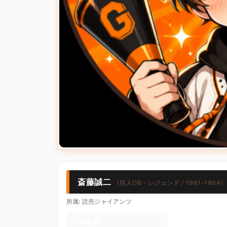
斎藤誠二
（巨人OB・レジェンド / 1961-1964）
所属: 読売ジャイアンツ
NPB通算