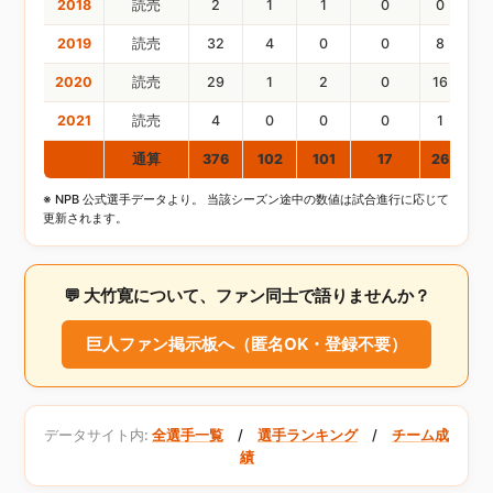
2018
読売
2
1
1
0
0
0
2019
読売
32
4
0
0
8
12
2020
読売
29
1
2
0
16
17
2021
読売
4
0
0
0
1
1
通算
376
102
101
17
26
31
※ NPB 公式選手データより。 当該シーズン途中の数値は試合進行に応じて
更新されます。
💬 大竹寛について、ファン同士で語りませんか？
巨人ファン掲示板へ（匿名OK・登録不要）
データサイト内:
全選手一覧
/
選手ランキング
/
チーム成
績