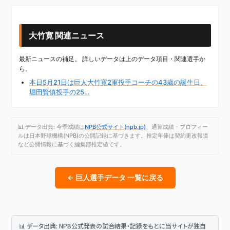
大竹寛 関連ニュース
最新ニュースの補足。 詳しいデータは上のデータ項目・関連選手か
ら。
本日5月21日は巨人大竹寛2軍投手コーチの43歳の誕生日、
堀田賢慎投手の25…
📊 データ出典: 今季成績は
NPB公式サイト(npb.jp)
、通算成績・プロフィー
ルは日本野球機構(NPB)の公開記録に基づきます。推定年俸は契約更改報道
など公開情報に基づく編集部推定値です。
← 巨人選手データ 一覧に戻る
📊 データ出典: NPB公式発表の試合結果・記録をもとに当サイトが独自