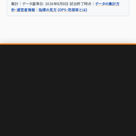
集計｜データ基準日: 2026年8月8日 試合終了時点｜
データの集計方
針・運営者情報
｜
指標の見方 (OPS・防御率とは)