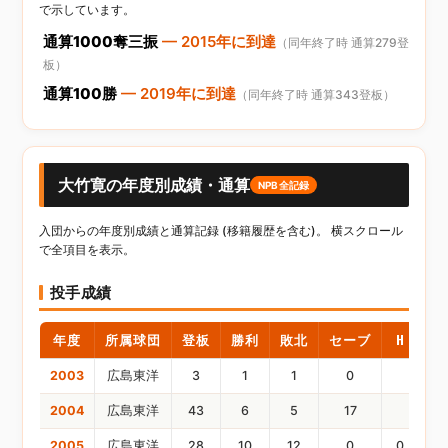
で示しています。
通算1000奪三振
— 2015年に到達
（同年終了時 通算279登
板）
通算100勝
— 2019年に到達
（同年終了時 通算343登板）
大竹寛の年度別成績・通算
NPB全記録
入団からの年度別成績と通算記録 (移籍履歴を含む)。 横スクロール
で全項目を表示。
投手成績
年度
所属球団
登板
勝利
敗北
セーブ
H
HP
2003
広島東洋
3
1
1
0
2004
広島東洋
43
6
5
17
2005
広島東洋
28
10
12
0
0
0