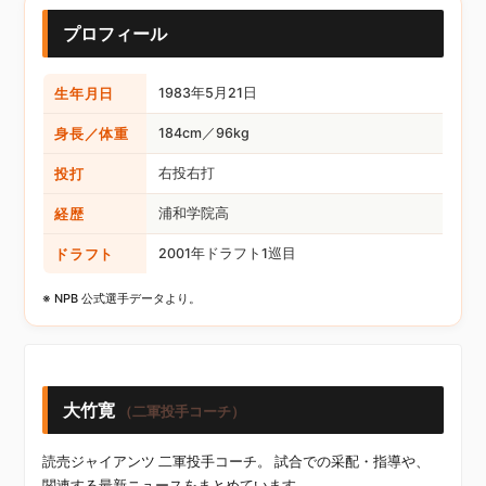
プロフィール
生年月日
1983年5月21日
身長／体重
184cm／96kg
投打
右投右打
経歴
浦和学院高
ドラフト
2001年ドラフト1巡目
※ NPB 公式選手データより。
大竹寛
（二軍投手コーチ）
読売ジャイアンツ 二軍投手コーチ。 試合での采配・指導や、
関連する最新ニュースをまとめています。