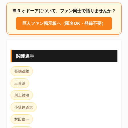
💬 R.オドーアについて、ファン同士で語りませんか？
巨人ファン掲示板へ（匿名OK・登録不要）
関連選手
長嶋茂雄
王貞治
川上哲治
小笠原道大
村田修一