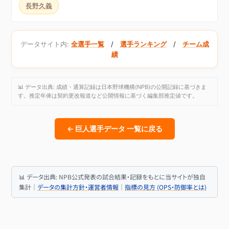
長野久義
データサイト内:
全選手一覧
/
選手ランキング
/
チーム成
績
📊 データ出典: 成績・通算記録は日本野球機構(NPB)の公開記録に基づきま
す。推定年俸は契約更改報道など公開情報に基づく編集部推定値です。
← 巨人選手データ 一覧に戻る
📊 データ出典: NPB公式発表の試合結果・記録をもとに当サイトが独自
集計｜
データの集計方針・運営者情報
｜
指標の見方 (OPS・防御率とは)