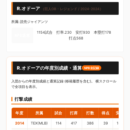
R.オドーア
（巨人OB・レジェンド / 2024-2024）
所属: 読売ジャイアンツ
1154試合 打率.230 安打930 本塁打178
NPB通算
打点568
R.オドーアの年度別成績・通算
NPB全記録
入団からの年度別成績と通算記録 (移籍履歴を含む)。 横スクロール
で全項目を表示。
打撃成績
年度
所属
試合
打席
打数
得点
安打
2014
TEX(MLB)
114
417
386
39
100