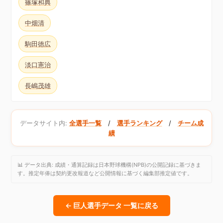
篠塚和典
中畑清
駒田徳広
淡口憲治
長嶋茂雄
データサイト内:
全選手一覧
/
選手ランキング
/
チーム成
績
📊 データ出典: 成績・通算記録は日本野球機構(NPB)の公開記録に基づきま
す。推定年俸は契約更改報道など公開情報に基づく編集部推定値です。
← 巨人選手データ 一覧に戻る