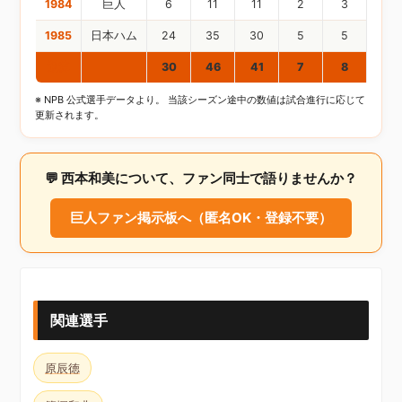
1984
巨人
6
11
11
2
3
0
1985
日本ハム
24
35
30
5
5
1
通算
30
46
41
7
8
1
※ NPB 公式選手データより。 当該シーズン途中の数値は試合進行に応じて
更新されます。
💬 西本和美について、ファン同士で語りませんか？
巨人ファン掲示板へ（匿名OK・登録不要）
関連選手
原辰徳