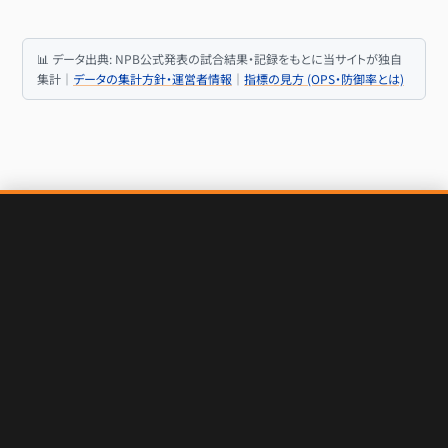
📊 データ出典: NPB公式発表の試合結果・記録をもとに当サイトが独自
集計｜
データの集計方針・運営者情報
｜
指標の見方 (OPS・防御率とは)