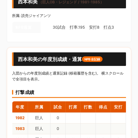
西本和美
（巨人OB・レジェンド / 1981-1985）
所属: 読売ジャイアンツ
NPB通算
30試合 打率.195 安打8 打点3
西本和美の年度別成績・通算
NPB全記録
入団からの年度別成績と通算記録 (移籍履歴を含む)。 横スクロール
で全項目を表示。
打撃成績
年度
所属
試合
打席
打数
得点
安打
二塁
1982
巨人
0
1983
巨人
0