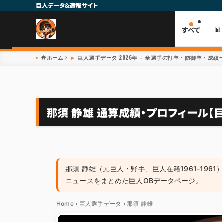
巨人データ&速報サイト
すべて

ホーム
巨人選手データ 2026年 – 全選手の打率・防御率・成績一
那須 静雄 通算成績・プロフィール【巨
那須 静雄（元巨人・野手、巨人在籍1961-196
ニュースをまとめた巨人OBデータページ。
Home
›
巨人選手データ
›
那須 静雄