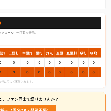
横スクロールで全項目を表示。
塁打
三塁打
本塁打
塁打
打点
盗塁
盗塁刺
犠打
犠飛
四球
0
0
0
0
0
0
0
0
0
0
0
0
0
0
0
0
0
0
0
0
合進行に応じて更新されます。
ついて、ファン同士で語りませんか？
板へ（匿名OK・登録不要）