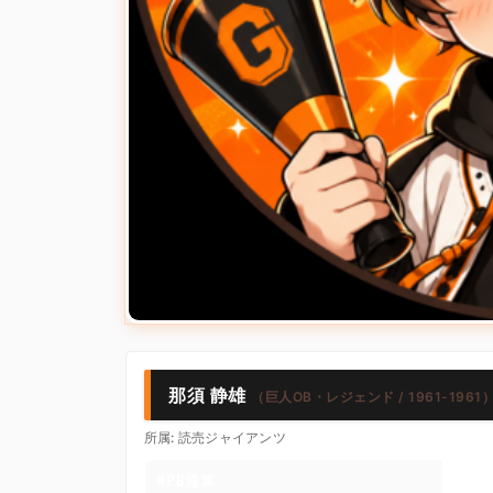
那須 静雄
（巨人OB・レジェンド / 1961-1961
所属: 読売ジャイアンツ
NPB通算