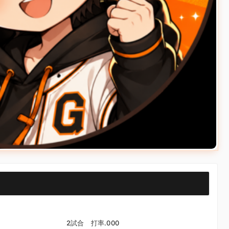
）
2試合 打率.000