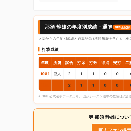
那須 静雄の年度別成績・通算
NPB全記録
入団からの年度別成績と通算記録 (移籍履歴を含む)。 
打撃成績
年度
所属
試合
打席
打数
得点
安打
二
1961
巨人
2
1
1
0
0
通算
2
1
1
0
0
※ NPB 公式選手データより。 当該シーズン途中の数値は試
💬 那須 静雄に
巨人ファン掲示