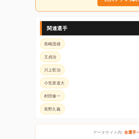
関連選手
長嶋茂雄
王貞治
川上哲治
小笠原道大
村田修一
長野久義
データサイト内:
全選手