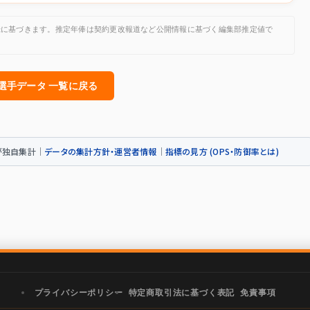
公開記録に基づきます。推定年俸は契約更改報道など公開情報に基づく編集部推定値で
人選手データ 一覧に戻る
トが独自集計｜
データの集計方針・運営者情報
｜
指標の見方 (OPS・防御率とは)
プライバシーポリシー
特定商取引法に基づく表記
免責事項