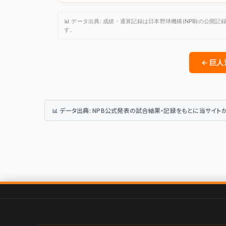
📊 データ出典: 成績・通算記録は日本野球機構(NPB)の
す。
← 巨
📊 データ出典: NPB公式発表の試合結果・記録をもとに当サイ