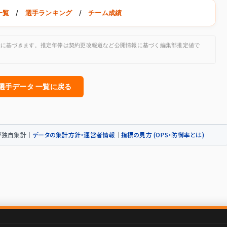
一覧
/
選手ランキング
/
チーム成績
公開記録に基づきます。推定年俸は契約更改報道など公開情報に基づく編集部推定値で
人選手データ 一覧に戻る
トが独自集計｜
データの集計方針・運営者情報
｜
指標の見方 (OPS・防御率とは)