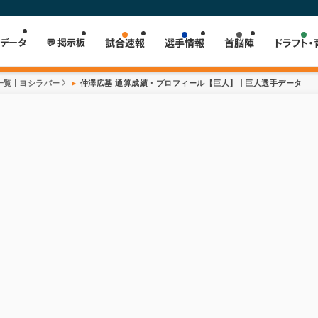
 データ
💬 掲示板
試合速報
選手情報
首脳陣
ドラフト・
覧 | ヨシラバー
仲澤広基 通算成績・プロフィール【巨人】 | 巨人選手データ