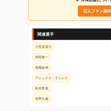
巨人ファン掲示
関連選手
小笠原道大
村田修一
高橋由伸
アレックス・ラミレス
松井秀喜
長野久義