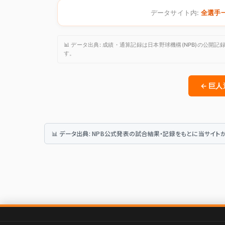
データサイト内:
全選手
📊 データ出典: 成績・通算記録は日本野球機構(NPB)の
す。
← 巨
📊 データ出典: NPB公式発表の試合結果・記録をもとに当サイ