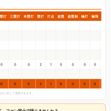
塁打
三塁打
本塁打
塁打
打点
盗塁
盗塁刺
犠打
犠飛
四球
0
0
0
2
1
0
0
0
0
0
0
0
0
2
1
0
0
0
0
0
合進行に応じて更新されます。
いて、ファン同士で語りませんか？