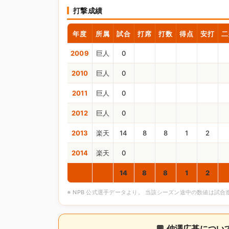
打撃成績
年度
所属
試合
打席
打数
得点
安打
二
2009
巨人
0
2010
巨人
0
2011
巨人
0
2012
巨人
0
2013
楽天
14
8
8
1
2
2014
楽天
0
通算
14
8
8
1
2
※ NPB 公式選手データより。 当該シーズン途中の数値は試
💬 仲澤広基につ