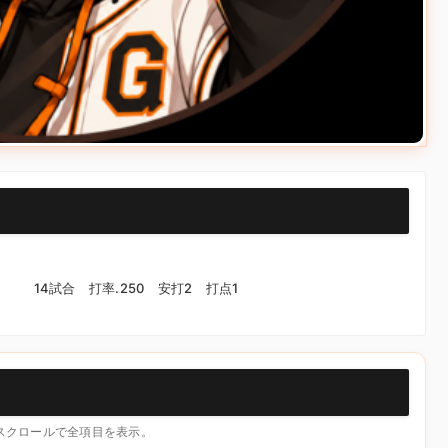
）
14試合 打率.250 安打2 打点1
横スクロールで全項目を表示。