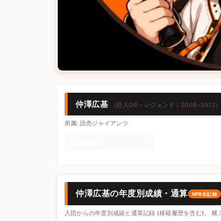
仲澤広基
（巨人OB・レジェンド / 2008-2012
所属: 読売ジャイアンツ
NPB通算
仲澤広基の年度別成績・通算
NPB全記録
入団からの年度別成績と通算記録 (移籍履歴を含む)。 