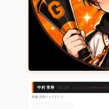
中村 常寿
（巨人OB・レジェンド / 1959-1961
所属: 読売ジャイアンツ
NPB通算