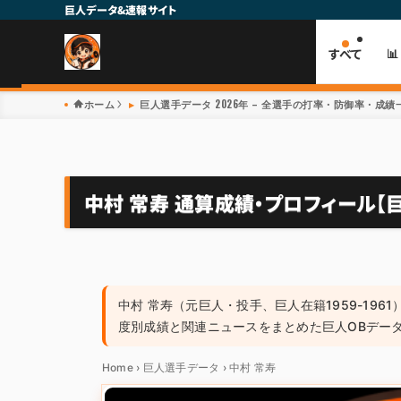
巨人データ&速報サイト
すべて

ホーム
巨人選手データ 2026年 – 全選手の打率・防御率・成績一
中村 常寿 通算成績・プロフィール【巨
中村 常寿（元巨人・投手、巨人在籍1959-196
度別成績と関連ニュースをまとめた巨人OBデー
Home
›
巨人選手データ
›
中村 常寿