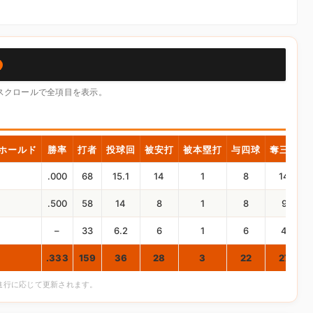
横スクロールで全項目を表示。
ホールド
勝率
打者
投球回
被安打
被本塁打
与四球
奪三振
.000
68
15.1
14
1
8
14
.500
58
14
8
1
8
9
–
33
6.2
6
1
6
4
.333
159
36
28
3
22
27
合進行に応じて更新されます。