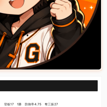
）
登板17 1勝 防御率4.75 奪三振27