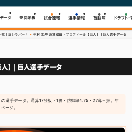
 データ
💬 掲示板
試合速報
選手情報
首脳陣
ドラフト・
覧 | ヨシラバー
中村 常寿 通算成績・プロフィール【巨人】 | 巨人選手データ
人】 | 巨人選手データ
1）の選手データ。通算17登板・1勝・防御率4.75・27奪三振。年
タページ。