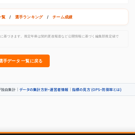
一覧
/
選手ランキング
/
チーム成績
公開記録に基づきます。推定年俸は契約更改報道など公開情報に基づく編集部推定値で
人選手データ 一覧に戻る
トが独自集計｜
データの集計方針・運営者情報
｜
指標の見方 (OPS・防御率とは)