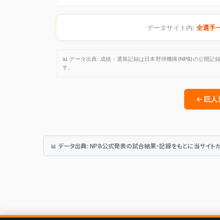
データサイト内:
全選手
📊 データ出典: 成績・通算記録は日本野球機構(NPB)の
す。
← 巨
📊 データ出典: NPB公式発表の試合結果・記録をもとに当サイ