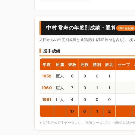
中村 常寿の年度別成績・通算
NPB全記録
入団からの年度別成績と通算記録 (移籍履歴を含む)。 
投手成績
年度
所属
登板
完投
勝利
敗北
セーブ
1959
巨人
6
0
0
1
1960
巨人
7
0
1
1
1961
巨人
4
0
0
0
通算
17
0
1
2
※ NPB 公式選手データより。 当該シーズン途中の数値は試