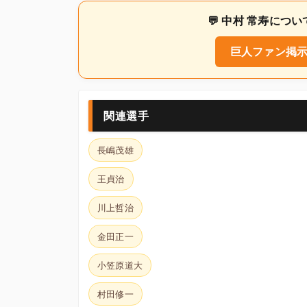
💬 中村 常寿に
巨人ファン掲示
関連選手
長嶋茂雄
王貞治
川上哲治
金田正一
小笠原道大
村田修一