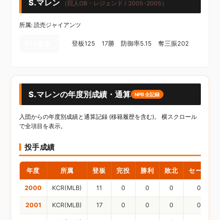
S.マレン
（巨人OB・レジェンド / 2005-2005）
所属: 読売ジャイアンツ
NPB通算
登板125 17勝 防御率5.15 奪三振202
S.マレンの年度別成績・通算
NPB全記録
入団からの年度別成績と通算記録 (移籍履歴を含む)。 横スクロール
で全項目を表示。
投手成績
年度
所属
登板
完投
勝利
敗北
セーブ
2000
KCR(MLB)
11
0
0
0
0
2001
KCR(MLB)
17
0
0
0
0