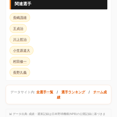
関連選手
長嶋茂雄
王貞治
川上哲治
小笠原道大
村田修一
長野久義
データサイト内:
全選手一覧
/
選手ランキング
/
チーム成
績
📊 データ出典: 成績・通算記録は日本野球機構(NPB)の公開記録に基づきま