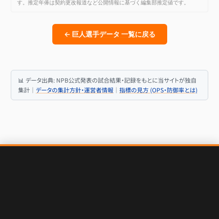
す。推定年俸は契約更改報道など公開情報に基づく編集部推定値です。
← 巨人選手データ 一覧に戻る
📊 データ出典: NPB公式発表の試合結果・記録をもとに当サイトが独自
集計｜
データの集計方針・運営者情報
｜
指標の見方 (OPS・防御率とは)