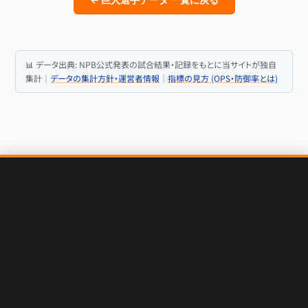
📊 データ出典: NPB公式発表の試合結果・記録をもとに当サイトが独自
集計｜
データの集計方針・運営者情報
｜
指標の見方 (OPS・防御率とは)