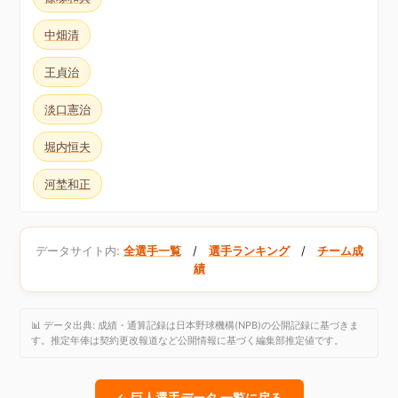
中畑清
王貞治
淡口憲治
堀内恒夫
河埜和正
データサイト内:
全選手一覧
/
選手ランキング
/
チーム成
績
📊 データ出典: 成績・通算記録は日本野球機構(NPB)の公開記録に基づきま
す。推定年俸は契約更改報道など公開情報に基づく編集部推定値です。
← 巨人選手データ 一覧に戻る