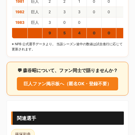
1981
巨人
2
2
1
0
0
0
1982
巨人
2
3
3
0
0
0
1983
巨人
3
0
0
通算
9
5
4
0
0
0
※ NPB 公式選手データより。 当該シーズン途中の数値は試合進行に応じて
更新されます。
💬 森谷昭について、ファン同士で語りませんか？
巨人ファン掲示板へ（匿名OK・登録不要）
関連選手
篠塚和典