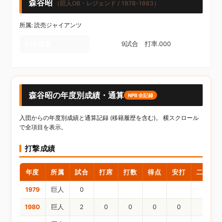
森谷昭
（巨人OB・レジェンド / 1978-1983）
所属: 読売ジャイアンツ
NPB通算
9試合 打率.000
森谷昭の年度別成績・通算
NPB全記録
入団からの年度別成績と通算記録 (移籍履歴を含む)。 横スクロール
で全項目を表示。
打撃成績
年度
所属
試合
打席
打数
得点
安打
二塁打
1979
巨人
0
1980
巨人
2
0
0
0
0
0