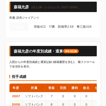
森福允彦
（巨人OB・レジェンド / 2017-2019）
所属: 読売ジャイアンツ
NPB通算
登板423 17勝 防御率2.59 奪三振326
森福允彦の年度別成績・通算
NPB全記録
入団からの年度別成績と通算記録 (移籍履歴を含む)。 横スクロール
で全項目を表示。
投手成績
年度
所属
登板
完投
勝利
敗北
セーブ
2007
ソフトバンク
7
0
0
0
0
2008
ソフトバンク
6
0
0
0
0