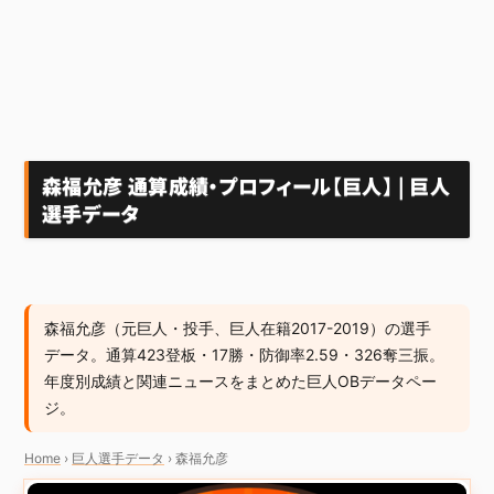
森福允彦 通算成績・プロフィール【巨人】 | 巨人
選手データ
森福允彦（元巨人・投手、巨人在籍2017-2019）の選手
データ。通算423登板・17勝・防御率2.59・326奪三振。
年度別成績と関連ニュースをまとめた巨人OBデータペー
ジ。
Home
›
巨人選手データ
›
森福允彦