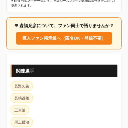
※ NPB 公式選手データより。 当該シーズン途中の数値は試合進行に応じて
更新されます。
💬 森福允彦について、ファン同士で語りませんか？
巨人ファン掲示板へ（匿名OK・登録不要）
関連選手
長野久義
長嶋茂雄
王貞治
川上哲治