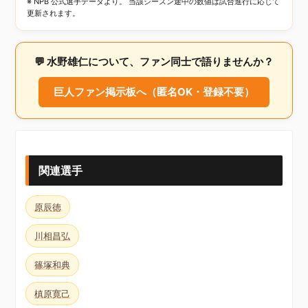
※ NPB 公式選手データより。 当該シーズン途中の数値は試合進行に応じて
更新されます。
💬 水野雄仁について、ファン同士で語りませんか？
巨人ファン掲示板へ（匿名OK・登録不要）
関連選手
原辰徳
川相昌弘
篠塚和典
槙原寛己