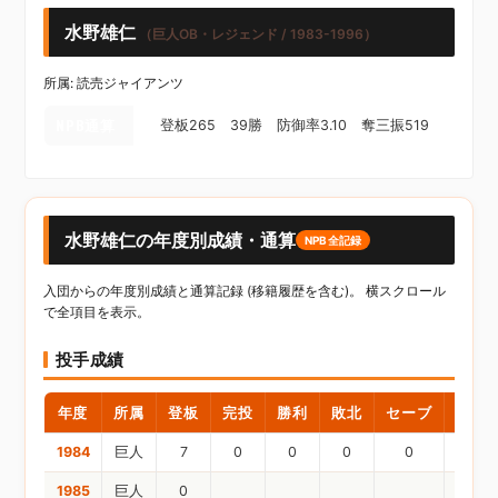
水野雄仁
（巨人OB・レジェンド / 1983-1996）
所属: 読売ジャイアンツ
NPB通算
登板265 39勝 防御率3.10 奪三振519
水野雄仁の年度別成績・通算
NPB全記録
入団からの年度別成績と通算記録 (移籍履歴を含む)。 横スクロール
で全項目を表示。
投手成績
年度
所属
登板
完投
勝利
敗北
セーブ
ホー
1984
巨人
7
0
0
0
0
1985
巨人
0