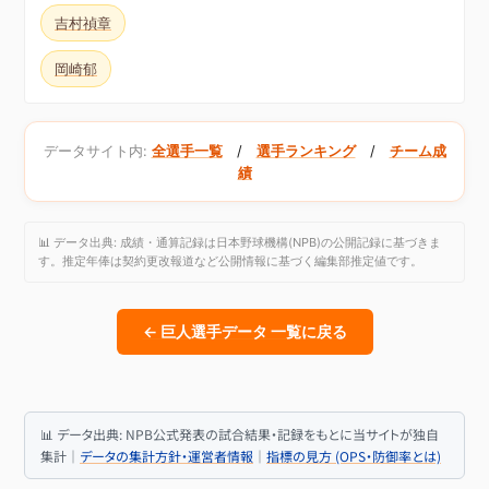
吉村禎章
岡崎郁
データサイト内:
全選手一覧
/
選手ランキング
/
チーム成
績
📊 データ出典: 成績・通算記録は日本野球機構(NPB)の公開記録に基づきま
す。推定年俸は契約更改報道など公開情報に基づく編集部推定値です。
← 巨人選手データ 一覧に戻る
📊 データ出典: NPB公式発表の試合結果・記録をもとに当サイトが独自
集計｜
データの集計方針・運営者情報
｜
指標の見方 (OPS・防御率とは)