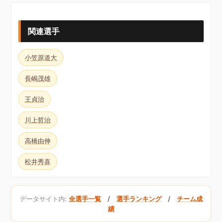
関連選手
小笠原道大
長嶋茂雄
王貞治
川上哲治
高橋由伸
松井秀喜
データサイト内:
全選手一覧
/
選手ランキング
/
チーム成
績