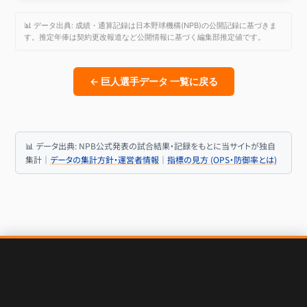
📊 データ出典: 成績・通算記録は日本野球機構(NPB)の公開記録に基づきま
す。推定年俸は契約更改報道など公開情報に基づく編集部推定値です。
← 巨人選手データ 一覧に戻る
📊 データ出典: NPB公式発表の試合結果・記録をもとに当サイトが独自
集計｜
データの集計方針・運営者情報
｜
指標の見方 (OPS・防御率とは)