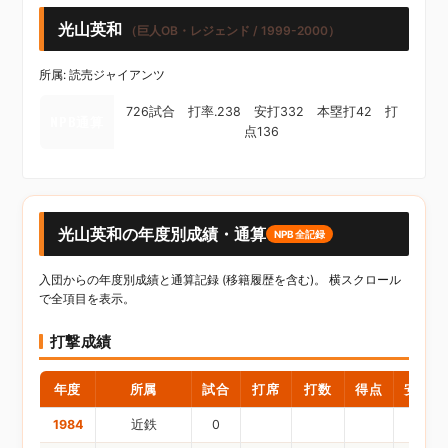
光山英和
（巨人OB・レジェンド / 1999-2000）
所属: 読売ジャイアンツ
726試合 打率.238 安打332 本塁打42 打
NPB通算
点136
光山英和の年度別成績・通算
NPB全記録
入団からの年度別成績と通算記録 (移籍履歴を含む)。 横スクロール
で全項目を表示。
打撃成績
年度
所属
試合
打席
打数
得点
安打
1984
近鉄
0