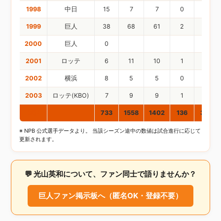
1998
中日
15
7
7
0
1
1999
巨人
38
68
61
2
7
2000
巨人
0
2001
ロッテ
6
11
10
1
2
2002
横浜
8
5
5
0
0
2003
ロッテ(KBO)
7
9
9
1
1
通算
733
1558
1402
136
333
※ NPB 公式選手データより。 当該シーズン途中の数値は試合進行に応じて
更新されます。
💬 光山英和について、ファン同士で語りませんか？
巨人ファン掲示板へ（匿名OK・登録不要）