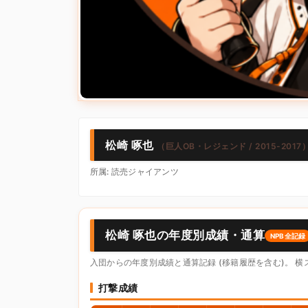
松崎 啄也
（巨人OB・レジェンド / 2015-2017
所属: 読売ジャイアンツ
松崎 啄也の年度別成績・通算
NPB全記録
入団からの年度別成績と通算記録 (移籍履歴を含む)。 
打撃成績