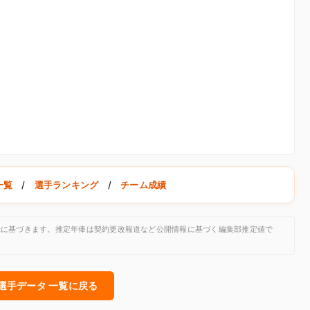
一覧
/
選手ランキング
/
チーム成績
公開記録に基づきます。推定年俸は契約更改報道など公開情報に基づく編集部推定値で
人選手データ 一覧に戻る