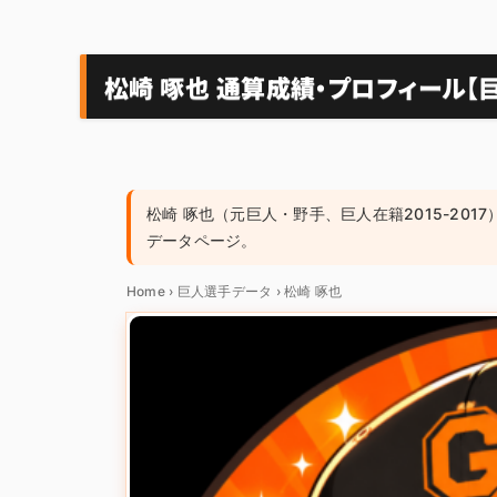
松崎 啄也 通算成績・プロフィール【巨
松崎 啄也（元巨人・野手、巨人在籍2015-20
データページ。
Home
›
巨人選手データ
›
松崎 啄也