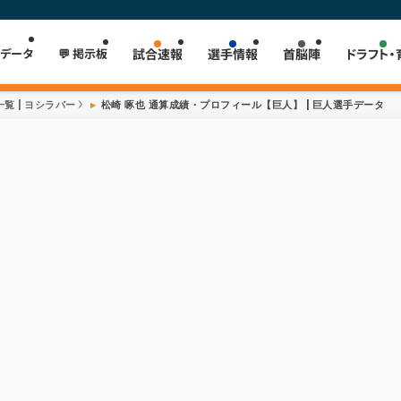
 データ
💬 掲示板
試合速報
選手情報
首脳陣
ドラフト・
覧 | ヨシラバー
松崎 啄也 通算成績・プロフィール【巨人】 | 巨人選手データ