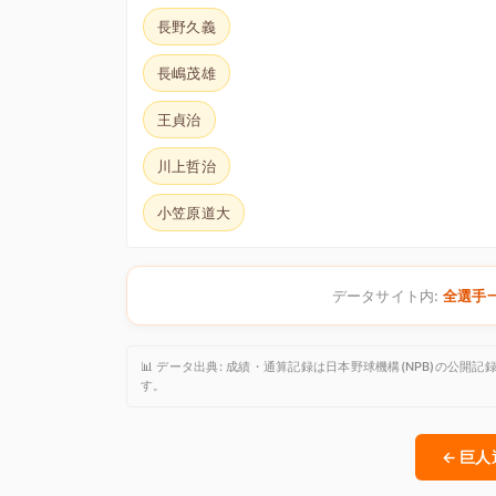
長野久義
長嶋茂雄
王貞治
川上哲治
小笠原道大
データサイト内:
全選手
📊 データ出典: 成績・通算記録は日本野球機構(NPB)の
す。
← 巨