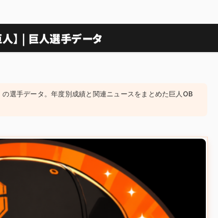
人】 | 巨人選手データ
17）の選手データ。年度別成績と関連ニュースをまとめた巨人OB