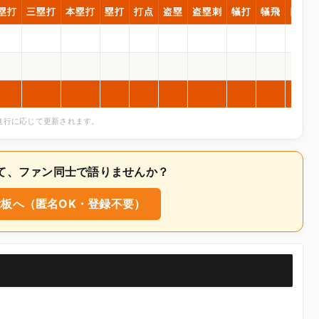
塁打
三塁打
本塁打
塁打
打点
盗塁
盗塁刺
犠打
犠飛
四球
合進行に応じて更新されます。
ついて、ファン同士で語りませんか？
板へ（匿名OK・登録不要）