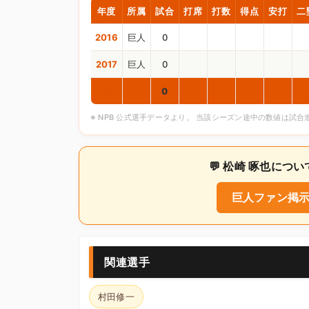
年度
所属
試合
打席
打数
得点
安打
二
2016
巨人
0
2017
巨人
0
通算
0
※ NPB 公式選手データより。 当該シーズン途中の数値は試
💬 松崎 啄也に
巨人ファン掲示
関連選手
村田修一