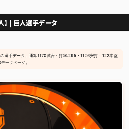
人】 | 巨人選手データ
の選手データ。通算1170試合・打率.295・1126安打・122本塁
Bデータページ。