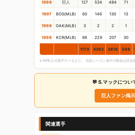
1996
巨人
127
534
484
71
1997
BOS(MLB)
60
146
130
13
1998
OAK(MLB)
3
2
2
1
1998
KCR(MLB)
66
229
207
30
通算
1170
4292
3818
586
※ NPB 公式選手データより。 当該シーズン途中の数値は試
💬 S.マックに
巨人ファン掲示
関連選手