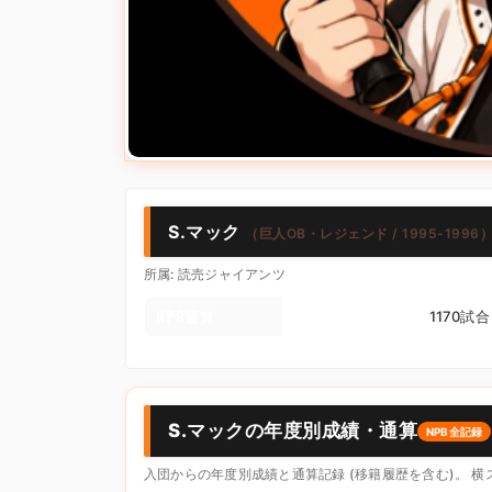
S.マック
（巨人OB・レジェンド / 1995-1996
所属: 読売ジャイアンツ
NPB通算
1170試
S.マックの年度別成績・通算
NPB全記録
入団からの年度別成績と通算記録 (移籍履歴を含む)。 