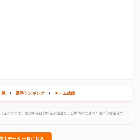
一覧
/
選手ランキング
/
チーム成績
公開記録に基づきます。推定年俸は契約更改報道など公開情報に基づく編集部推定値で
人選手データ 一覧に戻る