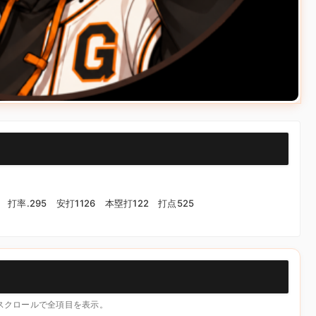
）
合 打率.295 安打1126 本塁打122 打点525
横スクロールで全項目を表示。