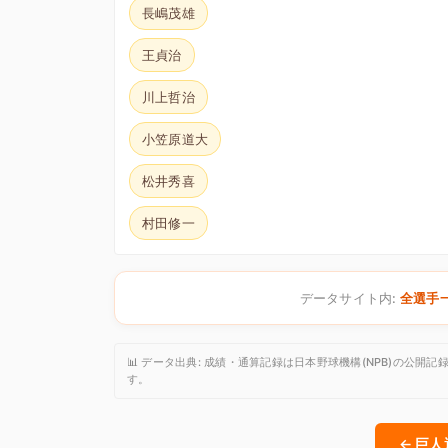
長嶋茂雄
王貞治
川上哲治
小笠原道大
松井秀喜
村田修一
データサイト内:
全選手
📊 データ出典: 成績・通算記録は日本野球機構(NPB)の
す。
← 巨