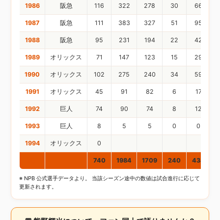
1986
阪急
116
322
278
30
66
1987
阪急
111
383
327
51
95
1988
阪急
95
231
194
22
42
1989
オリックス
71
147
123
15
29
1990
オリックス
102
275
240
34
59
1991
オリックス
45
91
82
6
17
1992
巨人
74
90
74
8
12
1993
巨人
8
5
5
0
0
1994
オリックス
0
通算
740
1984
1709
240
434
※ NPB 公式選手データより。 当該シーズン途中の数値は試合進行に応じて
更新されます。