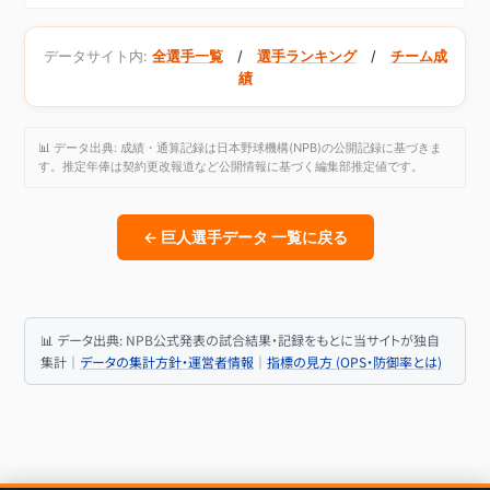
データサイト内:
全選手一覧
/
選手ランキング
/
チーム成
績
📊 データ出典: 成績・通算記録は日本野球機構(NPB)の公開記録に基づきま
す。推定年俸は契約更改報道など公開情報に基づく編集部推定値です。
← 巨人選手データ 一覧に戻る
📊 データ出典: NPB公式発表の試合結果・記録をもとに当サイトが独自
集計｜
データの集計方針・運営者情報
｜
指標の見方 (OPS・防御率とは)