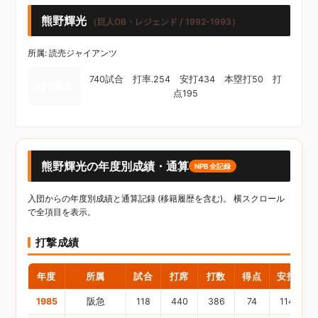
熊野輝光
（巨人OB・レジェンド / 1992-1993）
所属: 読売ジャイアンツ
740試合 打率.254 安打434 本塁打50 打
NPB通算
点195
熊野輝光の年度別成績・通算
NPB全記録
入団からの年度別成績と通算記録 (移籍履歴を含む)。 横スクロール
で全項目を表示。
打撃成績
年度
所属
試合
打席
打数
得点
安打
1985
阪急
118
440
386
74
114