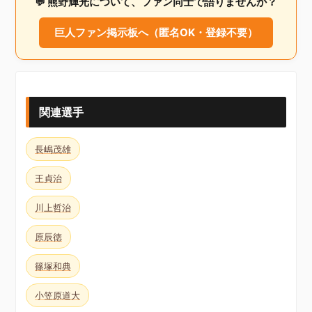
💬 熊野輝光について、ファン同士で語りませんか？
巨人ファン掲示板へ（匿名OK・登録不要）
関連選手
長嶋茂雄
王貞治
川上哲治
原辰徳
篠塚和典
小笠原道大