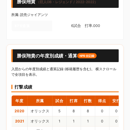
勝俣翔貴
（巨人OB・レジェンド / 2022-2022）
所属: 読売ジャイアンツ
NPB通算
6試合 打率.000
勝俣翔貴の年度別成績・通算
NPB全記録
入団からの年度別成績と通算記録 (移籍履歴を含む)。 横スクロール
で全項目を表示。
打撃成績
年度
所属
試合
打席
打数
得点
安打
2020
オリックス
5
8
8
0
0
2021
オリックス
1
1
1
0
0