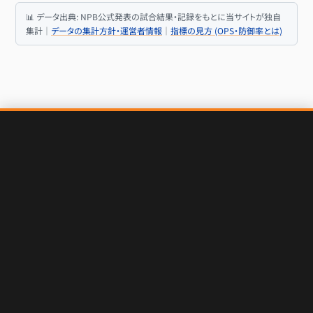
📊 データ出典: NPB公式発表の試合結果・記録をもとに当サイトが独自
集計｜
データの集計方針・運営者情報
｜
指標の見方 (OPS・防御率とは)