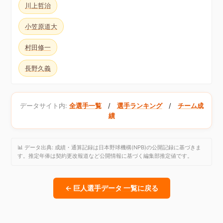
川上哲治
小笠原道大
村田修一
長野久義
データサイト内:
全選手一覧
/
選手ランキング
/
チーム成
績
📊 データ出典: 成績・通算記録は日本野球機構(NPB)の公開記録に基づきま
す。推定年俸は契約更改報道など公開情報に基づく編集部推定値です。
← 巨人選手データ 一覧に戻る