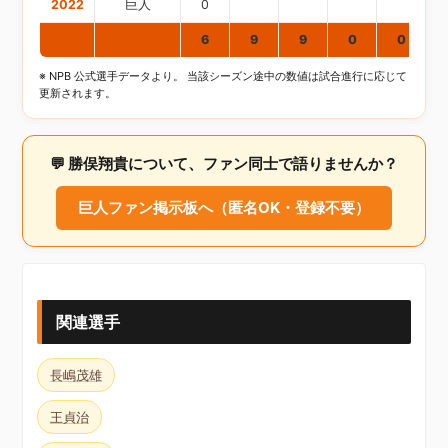
2022
巨人
0
通算
6
9
9
0
0
※ NPB 公式選手データより。 当該シーズン途中の数値は試合進行に応じて
更新されます。
💬 勝俣翔貴について、ファン同士で語りませんか？
巨人ファン掲示板へ（匿名OK・登録不要）
関連選手
長嶋茂雄
王貞治