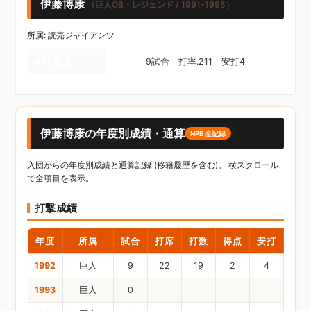
伊藤博康
（巨人OB・レジェンド / 1991-1995）
所属: 読売ジャイアンツ
NPB通算
9試合 打率.211 安打4
伊藤博康の年度別成績・通算
NPB全記録
入団からの年度別成績と通算記録 (移籍履歴を含む)。 横スクロール
で全項目を表示。
打撃成績
年度
所属
試合
打席
打数
得点
安打
二塁
1992
巨人
9
22
19
2
4
2
1993
巨人
0