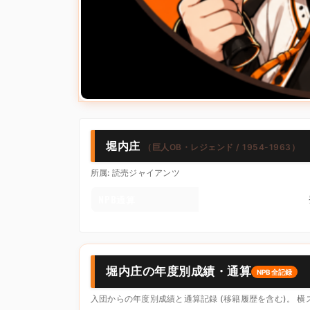
堀内庄
（巨人OB・レジェンド / 1954-1963）
所属: 読売ジャイアンツ
NPB通算
堀内庄の年度別成績・通算
NPB全記録
入団からの年度別成績と通算記録 (移籍履歴を含む)。 