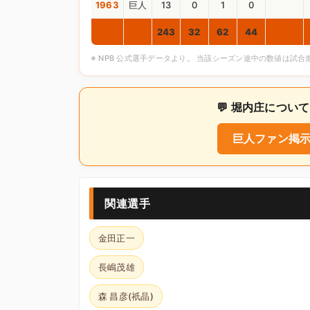
1963
巨人
13
0
1
0
通算
243
32
62
44
※ NPB 公式選手データより。 当該シーズン途中の数値は試
💬 堀内庄につ
巨人ファン掲示
関連選手
金田正一
長嶋茂雄
森 昌彦(祇晶)