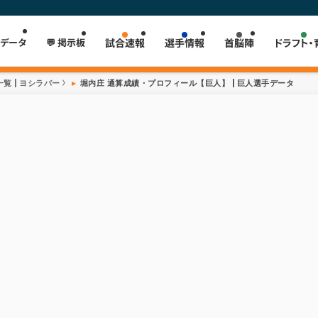
 データ
💬 掲示板
試合速報
選手情報
首脳陣
ドラフト・
覧 | ヨシラバー
堀内庄 通算成績・プロフィール【巨人】 | 巨人選手データ