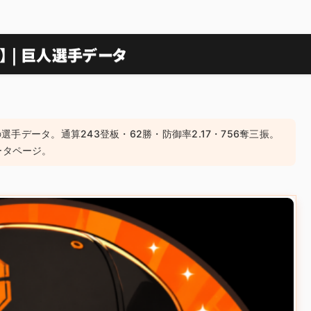
 | 巨人選手データ
の選手データ。通算243登板・62勝・防御率2.17・756奪三振。
ータページ。