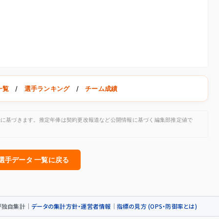
一覧
/
選手ランキング
/
チーム成績
公開記録に基づきます。推定年俸は契約更改報道など公開情報に基づく編集部推定値で
人選手データ 一覧に戻る
トが独自集計｜
データの集計方針・運営者情報
｜
指標の見方 (OPS・防御率とは)