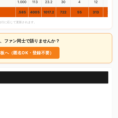
1.000
113
23.2
30
4
12
6
.585
4005
1017.2
722
55
313
756
合進行に応じて更新されます。
いて、ファン同士で語りませんか？
板へ（匿名OK・登録不要）