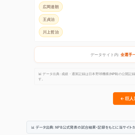
広岡達朗
王貞治
川上哲治
データサイト内:
全選手
📊 データ出典: 成績・通算記録は日本野球機構(NPB)の
す。
← 巨
📊 データ出典: NPB公式発表の試合結果・記録をもとに当サイ