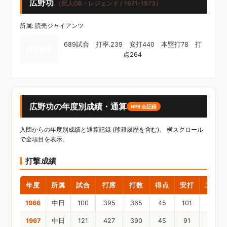
広野功
（巨人OB・レジェンド / 1971-1973）
所属: 読売ジャイアンツ
689試合 打率.239 安打440 本塁打78 打
NPB通算
点264
広野功の年度別成績・通算
NPB全記録
入団からの年度別成績と通算記録 (移籍履歴を含む)。 横スクロール
で全項目を表示。
打撃成績
年度
所属
試合
打席
打数
得点
安打
二塁打
1966
中日
100
395
365
45
101
18
1967
中日
121
427
390
45
91
11