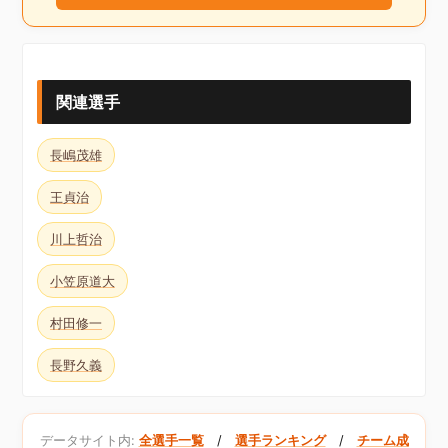
関連選手
長嶋茂雄
王貞治
川上哲治
小笠原道大
村田修一
長野久義
データサイト内:
全選手一覧
/
選手ランキング
/
チーム成