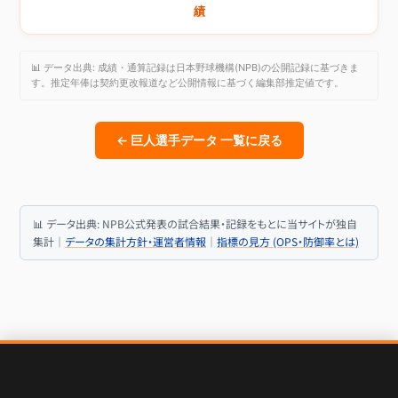
績
📊 データ出典: 成績・通算記録は日本野球機構(NPB)の公開記録に基づきま
す。推定年俸は契約更改報道など公開情報に基づく編集部推定値です。
← 巨人選手データ 一覧に戻る
📊 データ出典: NPB公式発表の試合結果・記録をもとに当サイトが独自
集計｜
データの集計方針・運営者情報
｜
指標の見方 (OPS・防御率とは)