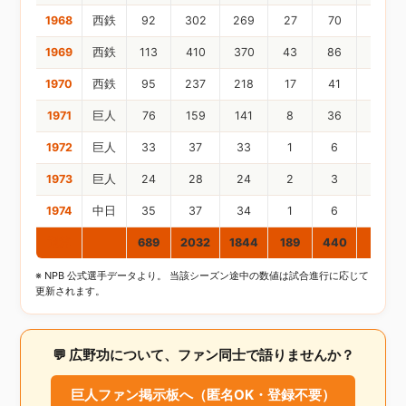
1968
西鉄
92
302
269
27
70
15
1969
西鉄
113
410
370
43
86
9
1970
西鉄
95
237
218
17
41
6
1971
巨人
76
159
141
8
36
6
1972
巨人
33
37
33
1
6
2
1973
巨人
24
28
24
2
3
0
1974
中日
35
37
34
1
6
0
通算
689
2032
1844
189
440
67
※ NPB 公式選手データより。 当該シーズン途中の数値は試合進行に応じて
更新されます。
💬 広野功について、ファン同士で語りませんか？
巨人ファン掲示板へ（匿名OK・登録不要）