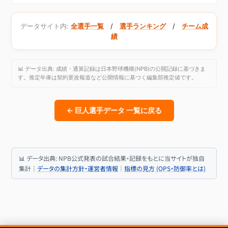
データサイト内:
全選手一覧
/
選手ランキング
/
チーム成
績
📊 データ出典: 成績・通算記録は日本野球機構(NPB)の公開記録に基づきま
す。推定年俸は契約更改報道など公開情報に基づく編集部推定値です。
← 巨人選手データ 一覧に戻る
📊 データ出典: NPB公式発表の試合結果・記録をもとに当サイトが独自
集計｜
データの集計方針・運営者情報
｜
指標の見方 (OPS・防御率とは)