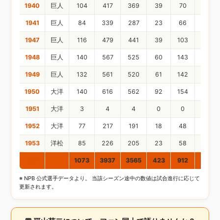
1940
巨人
104
417
369
39
70
8
1941
巨人
84
339
287
23
66
5
1947
巨人
116
479
441
39
103
18
1948
巨人
140
567
525
60
143
15
1949
巨人
132
561
520
61
142
27
1950
大洋
140
616
562
92
154
28
1951
大洋
3
4
4
0
0
0
1952
大洋
77
217
191
18
48
11
1953
洋松
85
226
205
23
58
12
通算
1073
3937
3565
423
912
150
※ NPB 公式選手データより。 当該シーズン途中の数値は試合進行に応じて
更新されます。