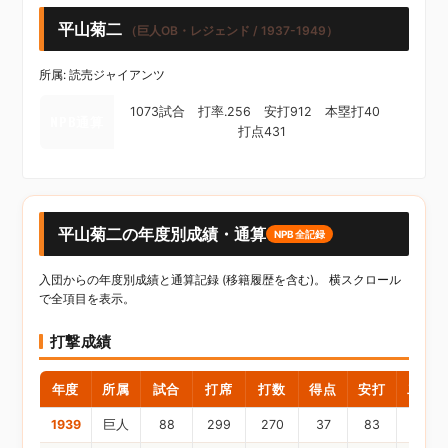
平山菊二
（巨人OB・レジェンド / 1937-1949）
所属: 読売ジャイアンツ
1073試合 打率.256 安打912 本塁打40
NPB通算
打点431
平山菊二の年度別成績・通算
NPB全記録
入団からの年度別成績と通算記録 (移籍履歴を含む)。 横スクロール
で全項目を表示。
打撃成績
年度
所属
試合
打席
打数
得点
安打
二塁
1939
巨人
88
299
270
37
83
11