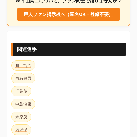
💬 平山菊二について、ファン同士で語りませんか？
巨人ファン掲示板へ（匿名OK・登録不要）
関連選手
川上哲治
白石敏男
千葉茂
中島治康
水原茂
内堀保