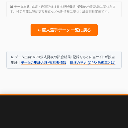
📊 データ出典: 成績・通算記録は日本野球機構(NPB)の公開記録に基づきま
す。推定年俸は契約更改報道など公開情報に基づく編集部推定値です。
← 巨人選手データ 一覧に戻る
📊 データ出典: NPB公式発表の試合結果・記録をもとに当サイトが独自
集計｜
データの集計方針・運営者情報
｜
指標の見方 (OPS・防御率とは)