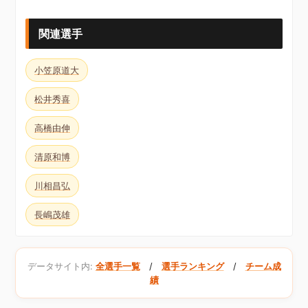
関連選手
小笠原道大
松井秀喜
高橋由伸
清原和博
川相昌弘
長嶋茂雄
データサイト内:
全選手一覧
/
選手ランキング
/
チーム成
績