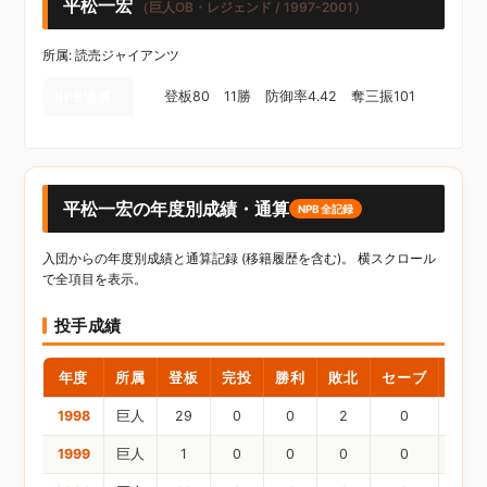
平松一宏
（巨人OB・レジェンド / 1997-2001）
所属: 読売ジャイアンツ
NPB通算
登板80 11勝 防御率4.42 奪三振101
平松一宏の年度別成績・通算
NPB全記録
入団からの年度別成績と通算記録 (移籍履歴を含む)。 横スクロール
で全項目を表示。
投手成績
年度
所属
登板
完投
勝利
敗北
セーブ
ホー
1998
巨人
29
0
0
2
0
1999
巨人
1
0
0
0
0