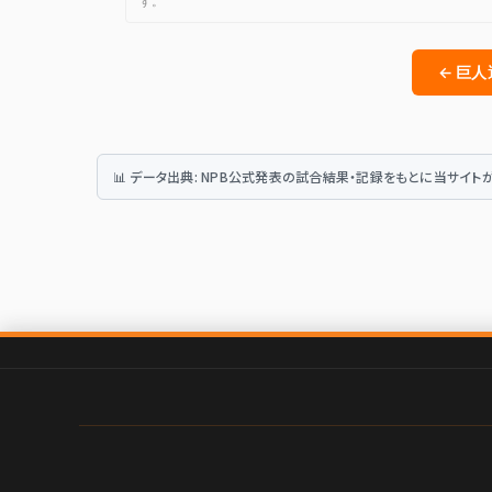
す。
← 巨
📊 データ出典: NPB公式発表の試合結果・記録をもとに当サイ