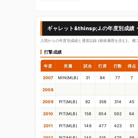
ギャレット&thinsp;J.の年度別成績
入団からの年度別成績と通算記録 (移籍履歴を含む)。 
打撃成績
年度
所属
試合
打席
打数
得点
2007
MIN(MLB)
31
84
77
7
2008
2009
PIT(MLB)
82
358
314
45
2010
PIT(MLB)
158
654
592
64
2011
PIT(MLB)
148
477
423
51
2012
PIT(MLB)
145
515
475
68