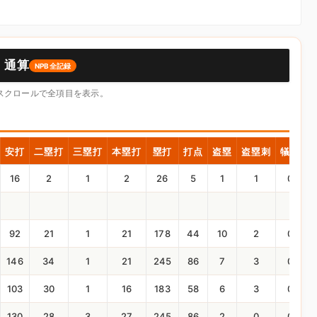
・通算
NPB全記録
横スクロールで全項目を表示。
安打
二塁打
三塁打
本塁打
塁打
打点
盗塁
盗塁刺
犠打
16
2
1
2
26
5
1
1
0
92
21
1
21
178
44
10
2
0
146
34
1
21
245
86
7
3
0
103
30
1
16
183
58
6
3
0
130
28
3
27
245
86
2
0
0