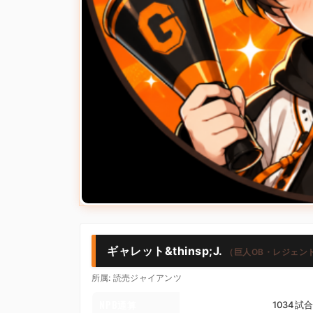
ギャレット&thinsp;J.
（巨人OB・レジェンド /
所属: 読売ジャイアンツ
NPB通算
1034試