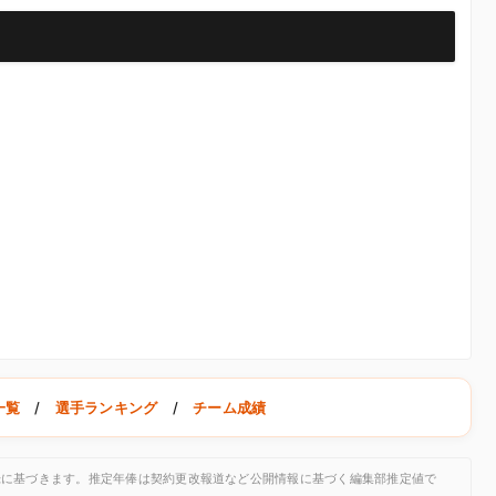
一覧
/
選手ランキング
/
チーム成績
公開記録に基づきます。推定年俸は契約更改報道など公開情報に基づく編集部推定値で