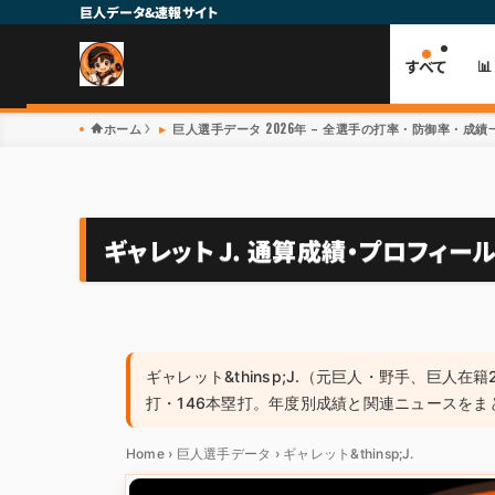
巨人データ&速報サイト
すべて

ホーム
巨人選手データ 2026年 – 全選手の打率・防御率・成績一
ギャレット J. 通算成績・プロフィール
ギャレット&thinsp;J.（元巨人・野手、巨人在籍
打・146本塁打。年度別成績と関連ニュースをま
Home
›
巨人選手データ
›
ギャレット&thinsp;J.