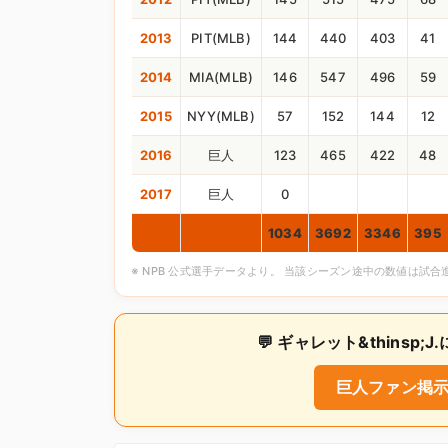
2013
PIT(MLB)
144
440
403
41
2014
MIA(MLB)
146
547
496
59
2015
NYY(MLB)
57
152
144
12
2016
巨人
123
465
422
48
2017
巨人
0
通算
1034
3692
3346
395
※ NPB 公式選手データより。 当該シーズン途中の数値は試
💬 ギャレット&thins
巨人ファン掲示