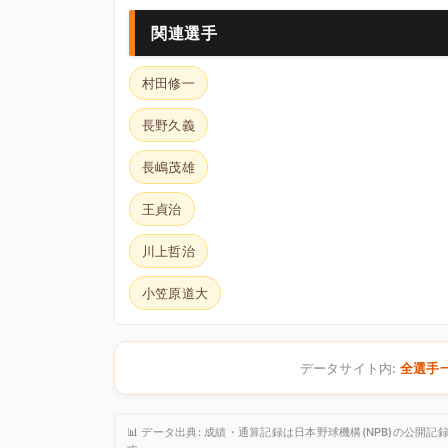
関連選手
村田修一
長野久義
長嶋茂雄
王貞治
川上哲治
小笠原道大
データサイト内:
全選手
📊 データ出典: 成績・通算記録は日本野球機構(NPB)の