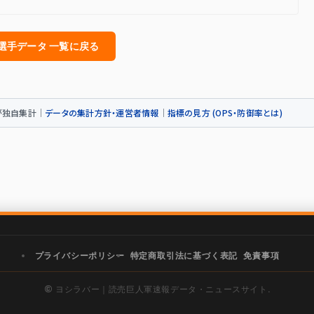
人選手データ 一覧に戻る
トが独自集計｜
データの集計方針・運営者情報
｜
指標の見方 (OPS・防御率とは)
プライバシーポリシー
特定商取引法に基づく表記
免責事項
©
ヨシラバー｜読売巨人軍速報データ・ニュースサイト.