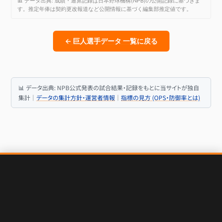
📊 データ出典: 成績・通算記録は日本野球機構(NPB)の公開記録に基づきま
す。推定年俸は契約更改報道など公開情報に基づく編集部推定値です。
← 巨人選手データ 一覧に戻る
📊 データ出典: NPB公式発表の試合結果・記録をもとに当サイトが独自
集計｜
データの集計方針・運営者情報
｜
指標の見方 (OPS・防御率とは)