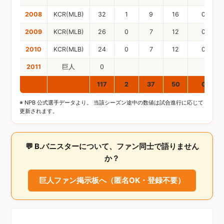
2008
KCR(MLB)
32
1
9
16
0
2009
KCR(MLB)
26
0
7
12
0
2010
KCR(MLB)
24
0
7
12
0
2011
巨人
0
通算
117
2
37
50
0
※ NPB 公式選手データより。 当該シーズン途中の数値は試合進行に応じて
更新されます。
💬 B.バニスターについて、ファン同士で語りません
か？
巨人ファン掲示板へ（匿名OK・登録不要）