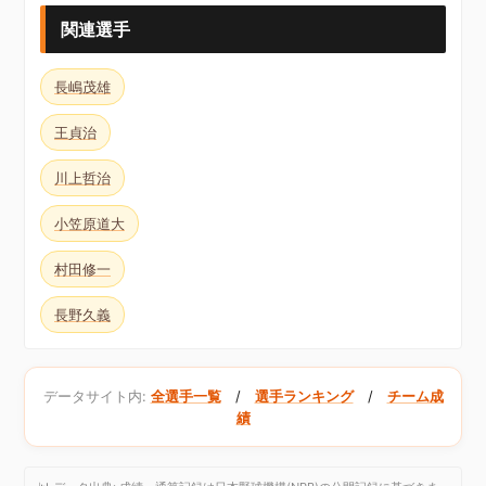
関連選手
長嶋茂雄
王貞治
川上哲治
小笠原道大
村田修一
長野久義
データサイト内:
全選手一覧
/
選手ランキング
/
チーム成
績