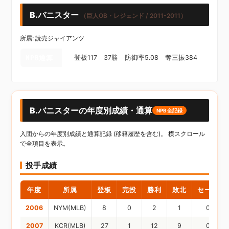
B.バニスター
（巨人OB・レジェンド / 2011-2011）
所属: 読売ジャイアンツ
NPB通算
登板117 37勝 防御率5.08 奪三振384
B.バニスターの年度別成績・通算
NPB全記録
入団からの年度別成績と通算記録 (移籍履歴を含む)。 横スクロール
で全項目を表示。
投手成績
年度
所属
登板
完投
勝利
敗北
セーブ
2006
NYM(MLB)
8
0
2
1
0
2007
KCR(MLB)
27
1
12
9
0