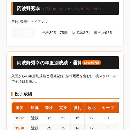
阿波野秀幸
（巨人OB・レジェンド / 1995-1997）
所属: 読売ジャイアンツ
NPB通算
登板305 75勝 防御率3.71 奪三振985
阿波野秀幸の年度別成績・通算
NPB全記録
入団からの年度別成績と通算記録 (移籍履歴を含む)。 横スクロール
で全項目を表示。
投手成績
年度
所属
登板
完投
勝利
敗北
セーブ
ホー
1987
近鉄
32
22
15
12
0
1988
近鉄
29
15
14
12
1