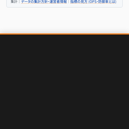
集計｜
データの集計方針・運営者情報
｜
指標の見方 (OPS・防御率とは)