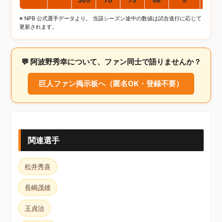
通算
305
70
75
68
5
※ NPB 公式選手データより。 当該シーズン途中の数値は試合進行に応じて
更新されます。
💬 阿波野秀幸について、ファン同士で語りませんか？
巨人ファン掲示板へ（匿名OK・登録不要）
関連選手
松井秀喜
長嶋茂雄
王貞治