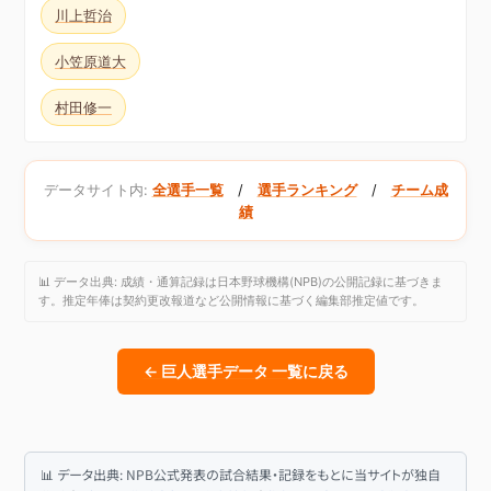
川上哲治
小笠原道大
村田修一
データサイト内:
全選手一覧
/
選手ランキング
/
チーム成
績
📊 データ出典: 成績・通算記録は日本野球機構(NPB)の公開記録に基づきま
す。推定年俸は契約更改報道など公開情報に基づく編集部推定値です。
← 巨人選手データ 一覧に戻る
📊 データ出典: NPB公式発表の試合結果・記録をもとに当サイトが独自