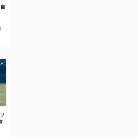
 自
自責
トリ
とこ
自責
巨人
はリ
直