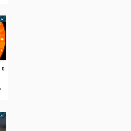
と 戸
 奪
巨人
 0
0 自
ィッ
戦)
67
巨人