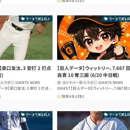
日
2026年6月23日
広島戦) ひとこと 泉口友汰 は今日の
6.0 回 1 自責 5 奪三振 (6/23 広島戦) ひとこ
 1 安打 3 打点。試合結果は win
郷翔征 は今日の 広島 戦で 6.0 回 1 自責点 5
...
三振 の 好投。 ...
データで見る巨人
データで見る
泉口友汰、3 安打 2 打点
【巨人データ】ウィットリー、7.667 回
戦)
自責 10 奪三振 (6/20 中日戦)
人ラボ⚾ GIANTS NEWS
📰 ヨシラバー巨人ラボ⚾ GIANTS NEWS
データ】泉口友汰、3 安打 2 打点
DIGEST【巨人データ】ウィットリー、7.667 回 
) 【巨人データ】泉口友汰、3 安打 2
責 10 奪三振 (6/20 中日戦) 【巨人データ】ウ
日
2026年6月20日
中日戦) ひとこと 泉口友汰 は今日の
トリー、7.667 回 0 自責 10 奪三振 (6/20 中日
 3 安打 2 打点。試合結果は win
ひとこと ウィットリー は今日の 中日 戦で 7.6
...
回 0 自責点 ...
データで見る巨人
データで見る