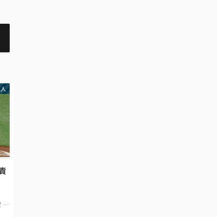
巨人
自責
 5
、