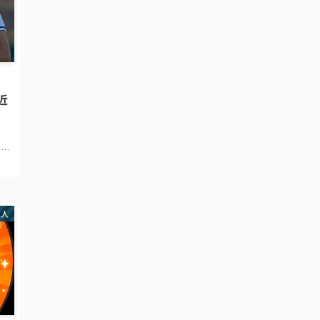
直近
r-
人デ
で巨
ベック
巨人