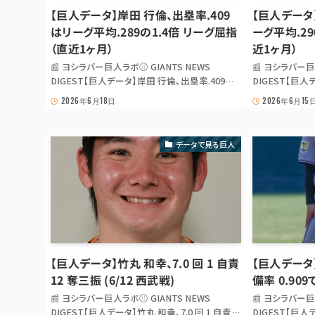
【巨人データ】岸田 行倫、出塁率.409
【巨人データ
はリーグ平均.289の1.4倍 リーグ屈指
ーグ平均.29
（直近1ヶ月）
近1ヶ月）
📰 ヨシラバー巨人ラボ⚾ GIANTS NEWS
📰 ヨシラバー巨
DIGEST【巨人データ】岸田 行倫、出塁率.409は
DIGEST【巨人
リーグ平均.289の1.4倍 リーグ屈指（直近1ヶ月）
ーグ平均.290の
2026年6月18日
2026年6月15
【巨人データ】岸田 行倫、出塁率.409はリーグ平
【巨人データ】松
均.289の1.4倍 リーグ屈指（直近1ヶ月） ひとこと
均.290の1.5
セ・リーグでも上位の...
セ・リーグでも上
データで見る巨人
【巨人データ】竹丸 和幸、7.0 回 1 自責
【巨人データ
12 奪三振 (6/12 西武戦)
備率 0.90
📰 ヨシラバー巨人ラボ⚾ GIANTS NEWS
📰 ヨシラバー巨
DIGEST【巨人データ】竹丸 和幸、7.0 回 1 自責
DIGEST【巨