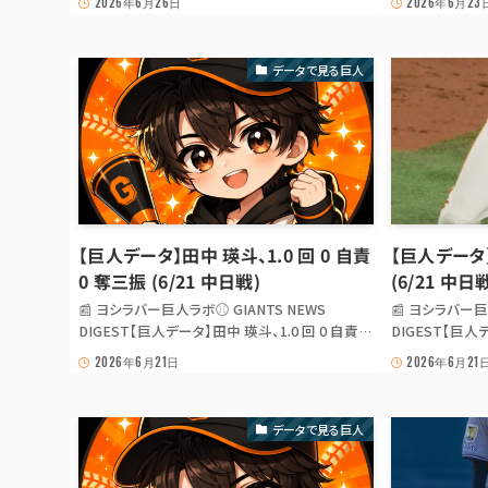
2026年6月26日
2026年6月23
上温大、防御率2.55でセ・リーグ8/10位（今シー
打点 (6/23 
ズン） ひとこと 井上温大 の今シーズン防御率は
広島 戦で 5 打数
2.55、セ・リーグ 8/10...
(7-3)。 box score
データで見る巨人
【巨人データ】田中 瑛斗、1.0 回 0 自責
【巨人データ】
0 奪三振 (6/21 中日戦)
(6/21 中日
📰 ヨシラバー巨人ラボ⚾ GIANTS NEWS
📰 ヨシラバー巨
DIGEST【巨人データ】田中 瑛斗、1.0 回 0 自責 0
DIGEST【巨人
奪三振 (6/21 中日戦) 【巨人データ】田中 瑛斗、
(6/21 中日戦
2026年6月21日
2026年6月21
1.0 回 0 自責 0 奪三振 (6/21 中日戦) ひとこと 田
打点 (6/21 
中 瑛斗 は今日の 中日 戦で 1.0 回 0 自責点 0 奪
中日 戦で 3 打数
三振 の 好投...
(3-2)。 box score
データで見る巨人