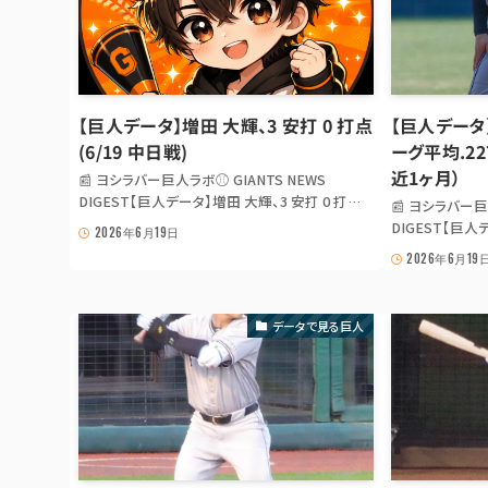
【巨人データ】増田 大輝、3 安打 0 打点
【巨人データ
(6/19 中日戦)
ーグ平均.22
近1ヶ月）
📰 ヨシラバー巨人ラボ⚾ GIANTS NEWS
DIGEST【巨人データ】増田 大輝、3 安打 0 打点
📰 ヨシラバー巨
(6/19 中日戦) 【巨人データ】増田 大輝、3 安打 0
DIGEST【巨
2026年6月19日
打点 (6/19 中日戦) ひとこと 増田 大輝 は今日の
グ平均.227の1
2026年6月19
中日 戦で 3 打数 3 安打 0 打点。試合結果は loss
人データ】浦田俊
(2-3)。 box s...
の1.3倍 リーグ
ーグでも上位のこの
データで見る巨人