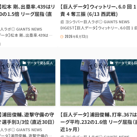
】松本 剛、出塁率.439はリ
【巨人データ】ウィットリー、6.0 回 1
0の1.5倍 リーグ屈指（直
責 4 奪三振 (6/13 西武戦)
📰 ヨシラバー巨人ラボ⚾ GIANTS NEWS
DIGEST【巨人データ】ウィットリー、6.0 回 1 
人ラボ⚾ GIANTS NEWS
4 奪三振 (6/13 西武戦) 【巨人データ】ウィッ
データ】松本 剛、出塁率.439はリ
2026年6月13日
ー、6.0 回 1 自責 4 奪三振 (6/13 西武戦) ひ
1.5倍 リーグ屈指（直近1ヶ月）
日
と ウィットリー は今日の 西武 戦で 6.0 回 1 
本 剛、出塁率.439はリーグ平
点 4 奪三振...
倍 リーグ屈指（直近1ヶ月） ひとこと
位のこの...
データで見る巨人
データで見る
】浦田俊輔、遊撃守備の守
【巨人データ】浦田俊輔、打率.367
9で選手別3/3位（直近30日）
ーグ平均.232の1.6倍 リーグ屈指（
近1ヶ月）
人ラボ⚾ GIANTS NEWS
人データ】浦田俊輔、遊撃守備の守
📰 ヨシラバー巨人ラボ⚾ GIANTS NEWS