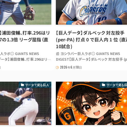
】浦田俊輔、打率.296はリ
【巨人データ】ダルベック 対左投手
7の1.3倍 リーグ屈指（直
(per-PA) 打点 0 で巨人内 1 位 (
10試合)
人ラボ⚾ GIANTS NEWS
📰 ヨシラバー巨人ラボ⚾ GIANTS NEWS
人データ】浦田俊輔、打率.296はリー
DIGEST【巨人データ】ダルベック 対左投手 (pe
.3倍 リーグ屈指（直近1ヶ月） 【巨
PA) 打点 0 で巨人内 1 位 (直近10試合) 【巨
日
2026年6月18日
輔、打率.296はリーグ平均.227
ータ】ダルベック 対左投手 (per-PA) 打点 0 
屈指（直近1ヶ月） ひとこと セ・リ
人内 1 位 (直近10試合) ひとこと 巨人 ダル
 ...
の 対左投手 打点...
データで見る巨人
データで見る